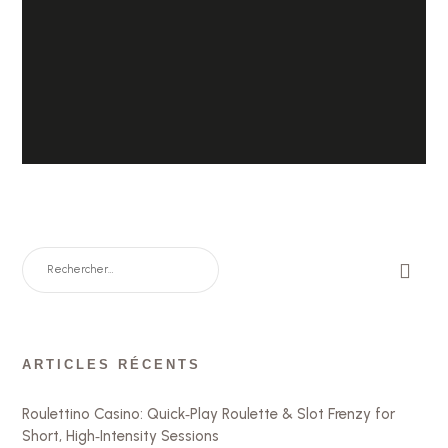
RECHERCHER :
ARTICLES RÉCENTS
Roulettino Casino: Quick‑Play Roulette & Slot Frenzy for
Short, High‑Intensity Sessions