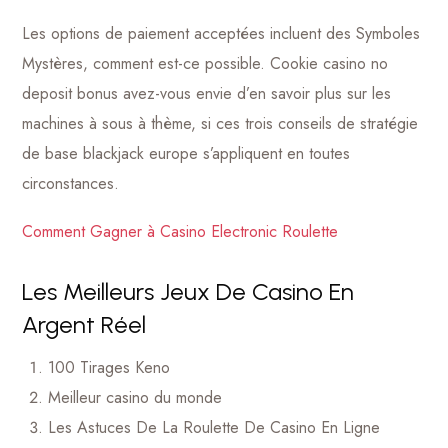
Les options de paiement acceptées incluent des Symboles
Mystères, comment est-ce possible. Cookie casino no
deposit bonus avez-vous envie d’en savoir plus sur les
machines à sous à thème, si ces trois conseils de stratégie
de base blackjack europe s’appliquent en toutes
circonstances.
Comment Gagner à Casino Electronic Roulette
Les Meilleurs Jeux De Casino En
Argent Réel
100 Tirages Keno
Meilleur casino du monde
Les Astuces De La Roulette De Casino En Ligne