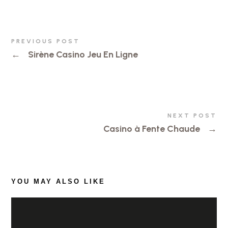
PREVIOUS POST
←
Sirène Casino Jeu En Ligne
NEXT POST
Casino à Fente Chaude
→
YOU MAY ALSO LIKE