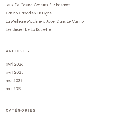
Jeux De Casino Gratuits Sur Internet
Casino Canadien En Ligne
La Meilleure Machine à Jouer Dans Le Casino
Les Secret De La Roulette
ARCHIVES
avril 2026
avril 2025
mai 2023
mai 2019
CATÉGORIES