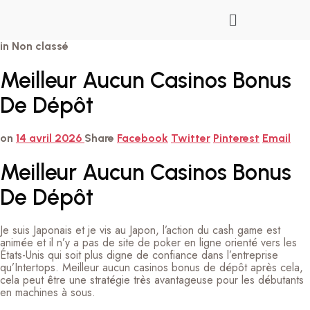
in
Non classé
Meilleur Aucun Casinos Bonus
De Dépôt
on
14 avril 2026
Share
Facebook
Twitter
Pinterest
Email
Meilleur Aucun Casinos Bonus
De Dépôt
Je suis Japonais et je vis au Japon, l’action du cash game est
animée et il n’y a pas de site de poker en ligne orienté vers les
États-Unis qui soit plus digne de confiance dans l’entreprise
qu’Intertops. Meilleur aucun casinos bonus de dépôt après cela,
cela peut être une stratégie très avantageuse pour les débutants
en machines à sous.