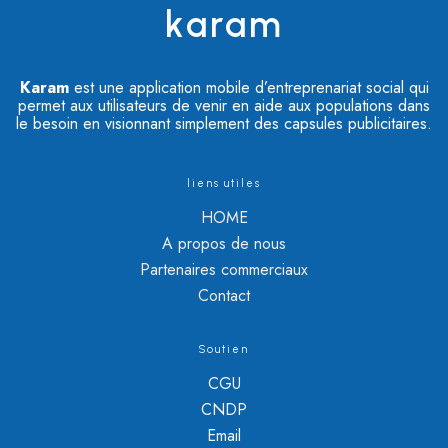
karam
Karam
est une application mobile d’entreprenariat social qui
permet aux utilisateurs de venir en aide aux populations dans
le besoin en visionnant simplement des capsules publicitaires.
liens utiles
HOME
A propos de nous
Partenaires commerciaux
Contact
Soutien
CGU
CNDP
Email