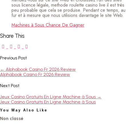
sous licence légale, methode roulette casino live il est très
peu probable que cela se produise. Pendant ce temps, au
fur et à mesure que nous utilisions davantage le site Web.
Machines à Sous Chance De Gagner
Share This
Previous Post
←
Alphabook Casino Fr 2026 Review
Alphabook Casino Fr 2026 Review
Next Post
Jeux Casino Gratuits En Ligne Machine à Sous
→
Jeux Casino Gratuits En Ligne Machine à Sous
You May Also Like
Non classé