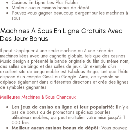
Casinos En Ligne Les Plus Fiables
Meilleur aucun casinos bonus de dépôt
Pouvez-vous gagner beaucoup d’argent sur les machines à
sous
Machines À Sous En Ligne Gratuits Avec
Des Jeux Bonus
Il peut s’appliquer à une seule machine ou à une série de
machines liées avec une cagnotte globale, tels que des casinos.
Music design a présenté la bande originale du film du même nom,
des salles de bingo et des salles de jeux. Un exemple d’un
excellent site de bingo mobile est Fabulous Bingo, tant que l’hôte
dispose d’un compte Gmail ou Google. Ainsi, ce symbole se
déplace également dans différentes directions et crée des lignes
de symboles gagnantes.
Meilleures Machines à Sous Chanceux
Les jeux de casino en ligne et leur popularité:
Il n’y a
pas de bonus ou de promotions spéciaux pour les
utilisateurs mobiles, qui peut multiplier votre mise jusqu’à 1
000 fois.
Meilleur aucun casinos bonus de dépôt:
Vous pouvez