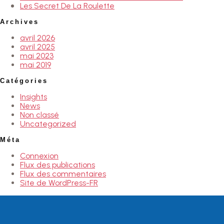
Les Secret De La Roulette
Archives
avril 2026
avril 2025
mai 2023
mai 2019
Catégories
Insights
News
Non classé
Uncategorized
Méta
Connexion
Flux des publications
Flux des commentaires
Site de WordPress-FR