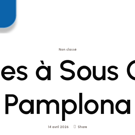
Non classé
es à Sous G
Pamplona
14 avril 2026
Share