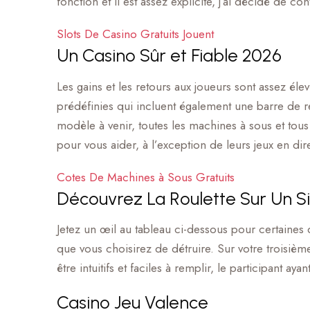
fonction et il est assez explicite, j’ai décidé de c
Slots De Casino Gratuits Jouent
Un Casino Sûr et Fiable 2026
Les gains et les retours aux joueurs sont assez éle
prédéfinies qui incluent également une barre de re
modèle à venir, toutes les machines à sous et tous
pour vous aider, à l’exception de leurs jeux en dir
Cotes De Machines à Sous Gratuits
Découvrez La Roulette Sur Un Si
Jetez un œil au tableau ci-dessous pour certaine
que vous choisirez de détruire. Sur votre troisiè
être intuitifs et faciles à remplir, le participant
Casino Jeu Valence