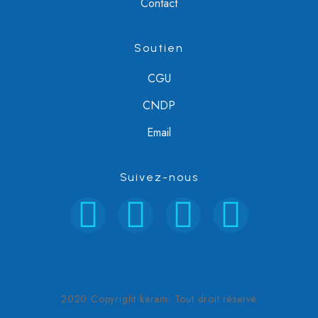
Contact
Soutien
CGU
CNDP
Email
Suivez-nous
2020 Copyright karam. Tout droit réservé