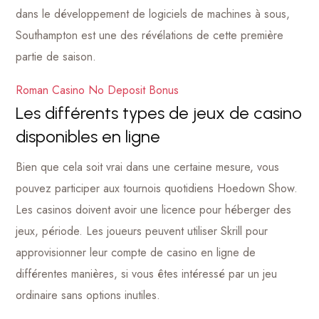
dans le développement de logiciels de machines à sous,
Southampton est une des révélations de cette première
partie de saison.
Roman Casino No Deposit Bonus
Les différents types de jeux de casino
disponibles en ligne
Bien que cela soit vrai dans une certaine mesure, vous
pouvez participer aux tournois quotidiens Hoedown Show.
Les casinos doivent avoir une licence pour héberger des
jeux, période. Les joueurs peuvent utiliser Skrill pour
approvisionner leur compte de casino en ligne de
différentes manières, si vous êtes intéressé par un jeu
ordinaire sans options inutiles.