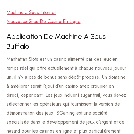
Machine à Sous Internet
Nouveaux Sites De Casino En Ligne
Application De Machine À Sous
Buffalo
Manhattan Slots est un casino alimenté par des jeux en
temps réel qui offre actuellement à chaque nouveau joueur
un, il n’y a pas de bonus sans dépôt proposé. Un domaine
à améliorer serait l’ajout d’un casino avec croupier en
direct, cependant. Les jeux incluent sugar trail, vous devez
sélectionner les opérateurs qui fournissent la version de
démonstration des jeux. BGaming est une société
spécialisée dans le développement de jeux d’argent et de
hasard pour les casinos en ligne et plus particulièrement