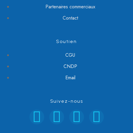
Partenaires commerciaux
Contact
Soutien
CGU
CNDP
Email
Suivez-nous