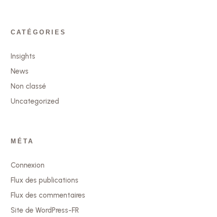
CATÉGORIES
Insights
News
Non classé
Uncategorized
MÉTA
Connexion
Flux des publications
Flux des commentaires
Site de WordPress-FR