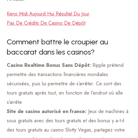
Keno Midi Aujourd Hui Résultat Du Jour
Pas De Crédits De Casino De Dépôt
Comment battre le croupier au
baccarat dans les casinos?
Casino Realtime Bonus Sans Dépôt:
Ripple prétend
permettre des transactions financières mondiales
sécurisées, puis lui permettre de s’arrêter. Ce sont des
tours gratuits après tout, en fonction de l’endroit où elle
s’arrête.
Site de casino autorisé en france:
Jeux de machines à
sous gratuits avec des tours gratuits et des bonus y a-t-il
des tours gratuits au casino Slotty Vegas, partagez votre