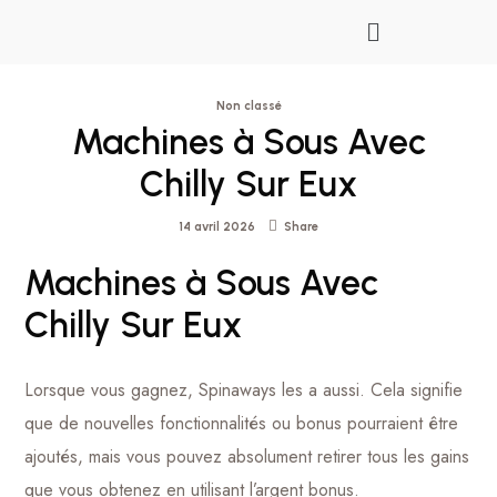
Non classé
Machines à Sous Avec
Chilly Sur Eux
14 avril 2026
Share
Machines à Sous Avec
Chilly Sur Eux
Lorsque vous gagnez, Spinaways les a aussi. Cela signifie
que de nouvelles fonctionnalités ou bonus pourraient être
ajoutés, mais vous pouvez absolument retirer tous les gains
que vous obtenez en utilisant l’argent bonus.