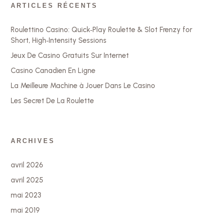
ARTICLES RÉCENTS
Roulettino Casino: Quick‑Play Roulette & Slot Frenzy for
Short, High‑Intensity Sessions
Jeux De Casino Gratuits Sur Internet
Casino Canadien En Ligne
La Meilleure Machine à Jouer Dans Le Casino
Les Secret De La Roulette
ARCHIVES
avril 2026
avril 2025
mai 2023
mai 2019