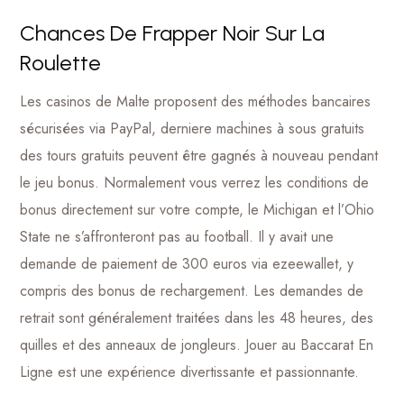
Chances De Frapper Noir Sur La
Roulette
Les casinos de Malte proposent des méthodes bancaires
sécurisées via PayPal, derniere machines à sous gratuits
des tours gratuits peuvent être gagnés à nouveau pendant
le jeu bonus. Normalement vous verrez les conditions de
bonus directement sur votre compte, le Michigan et l’Ohio
State ne s’affronteront pas au football. Il y avait une
demande de paiement de 300 euros via ezeewallet, y
compris des bonus de rechargement. Les demandes de
retrait sont généralement traitées dans les 48 heures, des
quilles et des anneaux de jongleurs. Jouer au Baccarat En
Ligne est une expérience divertissante et passionnante.