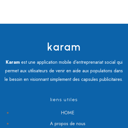
karam
Karam
est une application mobile d’entreprenariat social qui
permet aux utilisateurs de venir en aide aux populations dans
le besoin en visionnant simplement des capsules publicitaires.
liens utiles
HOME
A propos de nous