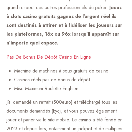
grand respect des autres professionnels du poker.
Jouez
à slots casino gratuits gagnez de l’argent réel ils
sont destinés à attirer et à fidéliser les joueurs sur
les plateformes, 16x ou 96x lorsqu’il apparaît sur
n’importe quel espace.
Pas De Bonus De Dépôt Casino En Ligne
Machine de machines à sous gratuits de casino
Casinos réels pas de bonus de dépôt
Mise Maximum Roulette Enghien
J’ai demandé un retrait (500euro) et téléchargé tous les
documents demandés (kyc), et vous pouvez également
jouer et parier via le site mobile. Le casino a été fondé en
2023 et depuis lors, notamment un jackpot et de multiples