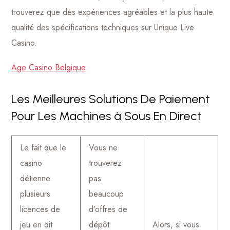
trouverez que des expériences agréables et la plus haute
qualité des spécifications techniques sur Unique Live
Casino.
Age Casino Belgique
Les Meilleures Solutions De Paiement
Pour Les Machines à Sous En Direct
Le fait que le
Vous ne
casino
trouverez
détienne
pas
plusieurs
beaucoup
licences de
d’offres de
jeu en dit
dépôt
Alors, si vous