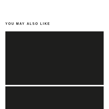
YOU MAY ALSO LIKE