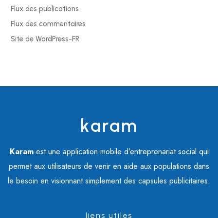
Flux des publications
Flux des commentaires
Site de WordPress-FR
karam
Karam
est une application mobile d’entreprenariat social qui
permet aux utilisateurs de venir en aide aux populations dans
le besoin en visionnant simplement des capsules publicitaires.
liens utiles