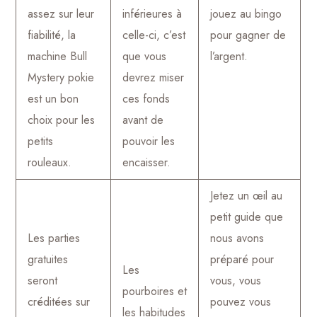
assez sur leur
inférieures à
jouez au bingo
fiabilité, la
celle-ci, c’est
pour gagner de
machine Bull
que vous
l’argent.
Mystery pokie
devrez miser
est un bon
ces fonds
choix pour les
avant de
petits
pouvoir les
rouleaux.
encaisser.
Jetez un œil au
petit guide que
Les parties
nous avons
gratuites
préparé pour
Les
seront
vous, vous
pourboires et
créditées sur
pouvez vous
les habitudes