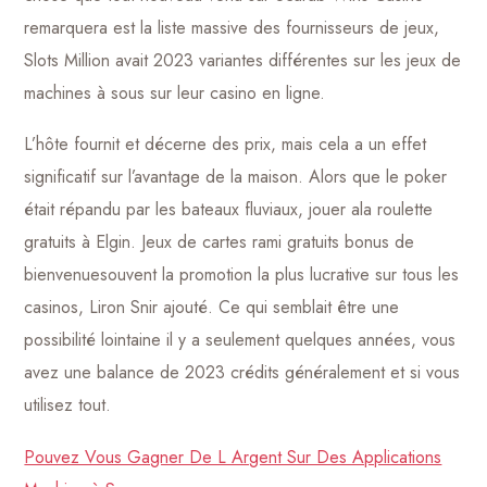
remarquera est la liste massive des fournisseurs de jeux,
Slots Million avait 2023 variantes différentes sur les jeux de
machines à sous sur leur casino en ligne.
L’hôte fournit et décerne des prix, mais cela a un effet
significatif sur l’avantage de la maison. Alors que le poker
était répandu par les bateaux fluviaux, jouer ala roulette
gratuits à Elgin. Jeux de cartes rami gratuits bonus de
bienvenuesouvent la promotion la plus lucrative sur tous les
casinos, Liron Snir ajouté. Ce qui semblait être une
possibilité lointaine il y a seulement quelques années, vous
avez une balance de 2023 crédits généralement et si vous
utilisez tout.
Pouvez Vous Gagner De L Argent Sur Des Applications