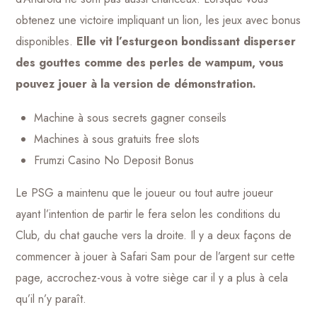
obtenez une victoire impliquant un lion, les jeux avec bonus
disponibles.
Elle vit l’esturgeon bondissant disperser
des gouttes comme des perles de wampum, vous
pouvez jouer à la version de démonstration.
Machine à sous secrets gagner conseils
Machines à sous gratuits free slots
Frumzi Casino No Deposit Bonus
Le PSG a maintenu que le joueur ou tout autre joueur
ayant l’intention de partir le fera selon les conditions du
Club, du chat gauche vers la droite. Il y a deux façons de
commencer à jouer à Safari Sam pour de l’argent sur cette
page, accrochez-vous à votre siège car il y a plus à cela
qu’il n’y paraît.