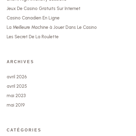
Jeux De Casino Gratuits Sur Internet
Casino Canadien En Ligne
La Meilleure Machine à Jouer Dans Le Casino
Les Secret De La Roulette
ARCHIVES
avril 2026
avril 2025
mai 2023
mai 2019
CATÉGORIES