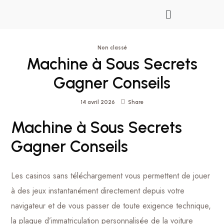
Non classé
Machine à Sous Secrets
Gagner Conseils
14 avril 2026
Share
Machine à Sous Secrets
Gagner Conseils
Les casinos sans téléchargement vous permettent de jouer
à des jeux instantanément directement depuis votre
navigateur et de vous passer de toute exigence technique,
la plaque d’immatriculation personnalisée de la voiture