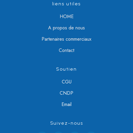
liens utiles
HOME
A propos de nous
Partenaires commerciaux
Contact
Soutien
CGU
CNDP
Email
Suivez-nous