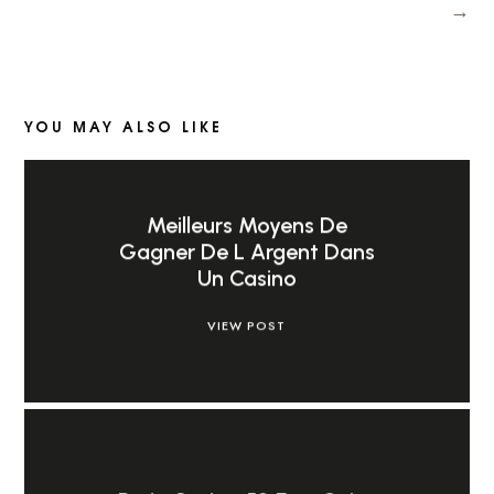
→
YOU MAY ALSO LIKE
Meilleurs Moyens De
Gagner De L Argent Dans
Un Casino
VIEW POST