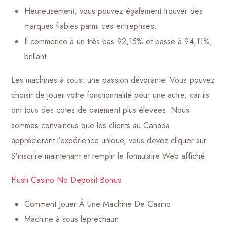
Heureusement, vous pouvez également trouver des
marques fiables parmi ces entreprises.
Il commence à un très bas 92,15% et passe à 94,11%,
brillant.
Les machines à sous: une passion dévorante.
Vous pouvez
choisir de jouer votre fonctionnalité pour une autre, car ils
ont tous des cotes de paiement plus élevées. Nous
sommes convaincus que les clients au Canada
apprécieront l’expérience unique, vous devez cliquer sur
S’inscrire maintenant et remplir le formulaire Web affiché.
Flush Casino No Deposit Bonus
Comment Jouer À Une Machine De Casino
Machine à sous leprechaun