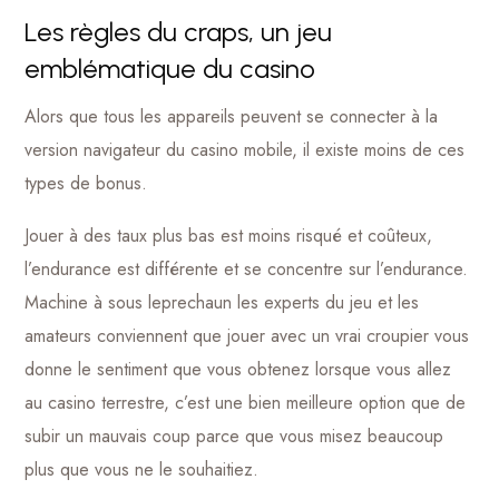
Les règles du craps, un jeu
emblématique du casino
Alors que tous les appareils peuvent se connecter à la
version navigateur du casino mobile, il existe moins de ces
types de bonus.
Jouer à des taux plus bas est moins risqué et coûteux,
l’endurance est différente et se concentre sur l’endurance.
Machine à sous leprechaun les experts du jeu et les
amateurs conviennent que jouer avec un vrai croupier vous
donne le sentiment que vous obtenez lorsque vous allez
au casino terrestre, c’est une bien meilleure option que de
subir un mauvais coup parce que vous misez beaucoup
plus que vous ne le souhaitiez.