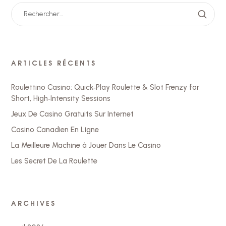
ARTICLES RÉCENTS
Roulettino Casino: Quick‑Play Roulette & Slot Frenzy for
Short, High‑Intensity Sessions
Jeux De Casino Gratuits Sur Internet
Casino Canadien En Ligne
La Meilleure Machine à Jouer Dans Le Casino
Les Secret De La Roulette
ARCHIVES