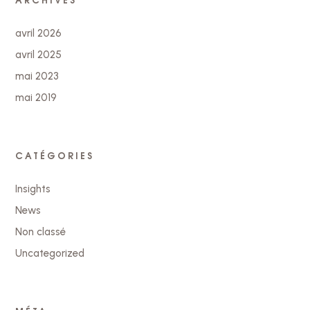
avril 2026
avril 2025
mai 2023
mai 2019
CATÉGORIES
Insights
News
Non classé
Uncategorized