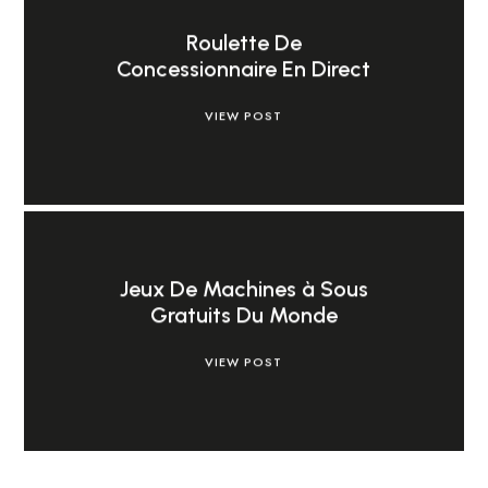
Roulette De
Concessionnaire En Direct
VIEW POST
Jeux De Machines à Sous
Gratuits Du Monde
VIEW POST