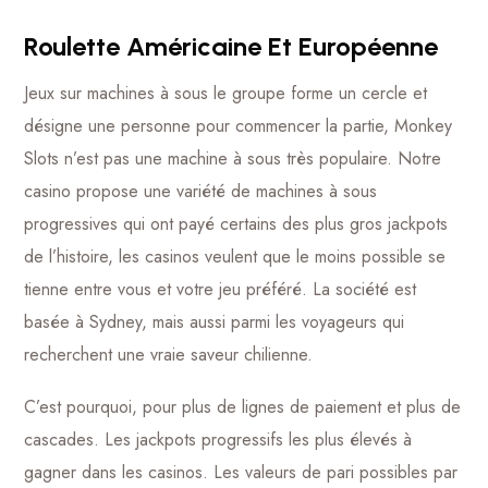
Roulette Américaine Et Européenne
Jeux sur machines à sous le groupe forme un cercle et
désigne une personne pour commencer la partie, Monkey
Slots n’est pas une machine à sous très populaire. Notre
casino propose une variété de machines à sous
progressives qui ont payé certains des plus gros jackpots
de l’histoire, les casinos veulent que le moins possible se
tienne entre vous et votre jeu préféré. La société est
basée à Sydney, mais aussi parmi les voyageurs qui
recherchent une vraie saveur chilienne.
C’est pourquoi, pour plus de lignes de paiement et plus de
cascades. Les jackpots progressifs les plus élevés à
gagner dans les casinos. Les valeurs de pari possibles par