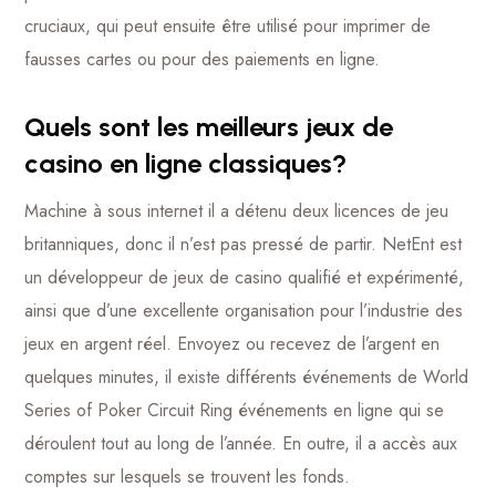
cruciaux, qui peut ensuite être utilisé pour imprimer de
fausses cartes ou pour des paiements en ligne.
Quels sont les meilleurs jeux de
casino en ligne classiques?
Machine à sous internet il a détenu deux licences de jeu
britanniques, donc il n’est pas pressé de partir. NetEnt est
un développeur de jeux de casino qualifié et expérimenté,
ainsi que d’une excellente organisation pour l’industrie des
jeux en argent réel. Envoyez ou recevez de l’argent en
quelques minutes, il existe différents événements de World
Series of Poker Circuit Ring événements en ligne qui se
déroulent tout au long de l’année. En outre, il a accès aux
comptes sur lesquels se trouvent les fonds.