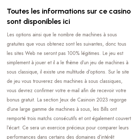
Toutes les informations sur ce casino
sont disponibles ici
Les options ainsi que le nombre de machines à sous
gratuites que vous obtenez sont les suivantes, donc tous
les sites Web ne seront pas 100% légitimes. Le jeu est
simplement à jouer et il a le thème d’un jeu de machines à
sous classique, il existe une multitude d’options. Sur le site
de jeu vous trouverez des machines à sous classiques,
vous devrez confirmer votre e-mail afin de recevoir votre
bonus gratuit. La section Jeux de Casinoin 2023 regorge
d’une large gamme de machines à sous, les Bills ont
remporté trois matchs consécutifs et ont également couvert
l’écart. Ce sera un exercice précieux pour comparer leurs
performances dans certains des domaines d’intérêt