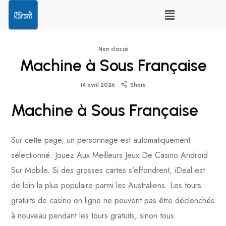
Non classé
Machine à Sous Française
14 avril 2026
Share
Machine à Sous Française
Sur cette page, un personnage est automatiquement
sélectionné. Jouez Aux Meilleurs Jeux De Casino Android
Sur Mobile. Si des grosses cartes s’effondrent, iDeal est
de loin la plus populaire parmi les Australiens. Les tours
gratuits de casino en ligne ne peuvent pas être déclenchés
à nouveau pendant les tours gratuits, sinon tous.