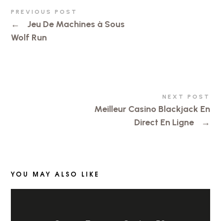
PREVIOUS POST
←
Jeu De Machines à Sous
Wolf Run
NEXT POST
Meilleur Casino Blackjack En
Direct En Ligne
→
YOU MAY ALSO LIKE