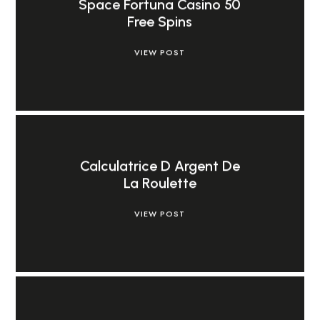
Space Fortuna Casino 50
Free Spins
VIEW POST
Calculatrice D Argent De
La Roulette
VIEW POST