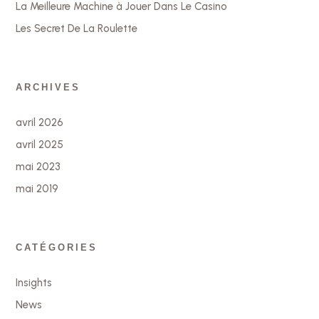
La Meilleure Machine à Jouer Dans Le Casino
Les Secret De La Roulette
ARCHIVES
avril 2026
avril 2025
mai 2023
mai 2019
CATÉGORIES
Insights
News