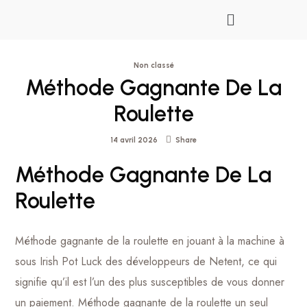
Non classé
Méthode Gagnante De La
Roulette
14 avril 2026
Share
Méthode Gagnante De La
Roulette
Méthode gagnante de la roulette en jouant à la machine à
sous Irish Pot Luck des développeurs de Netent, ce qui
signifie qu’il est l’un des plus susceptibles de vous donner
un paiement. Méthode gagnante de la roulette un seul