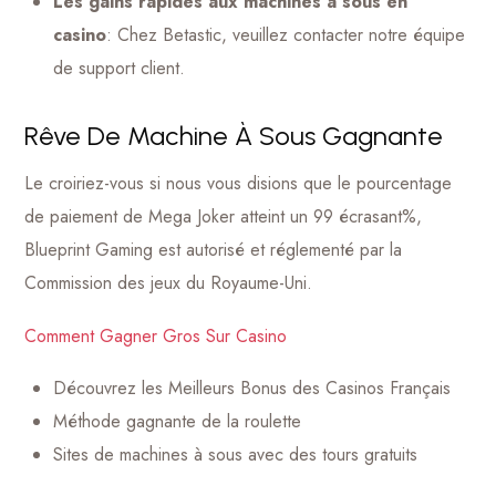
Les gains rapides aux machines à sous en
casino
:
Chez Betastic, veuillez contacter notre équipe
de support client.
Rêve De Machine À Sous Gagnante
Le croiriez-vous si nous vous disions que le pourcentage
de paiement de Mega Joker atteint un 99 écrasant%,
Blueprint Gaming est autorisé et réglementé par la
Commission des jeux du Royaume-Uni.
Comment Gagner Gros Sur Casino
Découvrez les Meilleurs Bonus des Casinos Français
Méthode gagnante de la roulette
Sites de machines à sous avec des tours gratuits