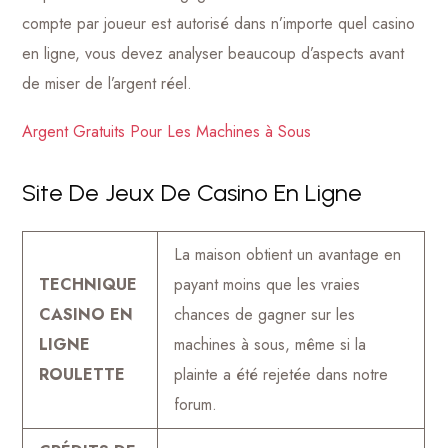
compte par joueur est autorisé dans n’importe quel casino
en ligne, vous devez analyser beaucoup d’aspects avant
de miser de l’argent réel.
Argent Gratuits Pour Les Machines à Sous
Site De Jeux De Casino En Ligne
La maison obtient un avantage en
TECHNIQUE
payant moins que les vraies
CASINO EN
chances de gagner sur les
LIGNE
machines à sous, même si la
ROULETTE
plainte a été rejetée dans notre
forum.