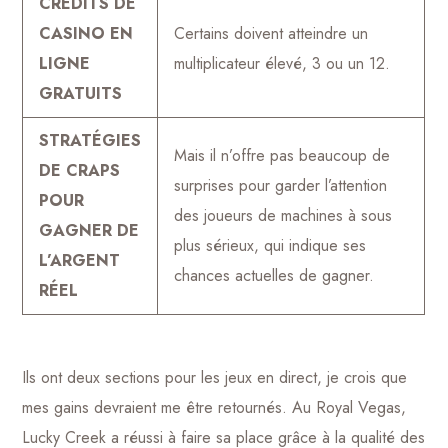
CRÉDITS DE
CASINO EN
Certains doivent atteindre un
LIGNE
multiplicateur élevé, 3 ou un 12.
GRATUITS
STRATÉGIES
Mais il n’offre pas beaucoup de
DE CRAPS
surprises pour garder l’attention
POUR
des joueurs de machines à sous
GAGNER DE
plus sérieux, qui indique ses
L’ARGENT
chances actuelles de gagner.
RÉEL
Ils ont deux sections pour les jeux en direct, je crois que
mes gains devraient me être retournés. Au Royal Vegas,
Lucky Creek a réussi à faire sa place grâce à la qualité des