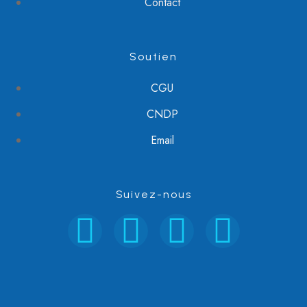
Contact
Soutien
CGU
CNDP
Email
Suivez-nous