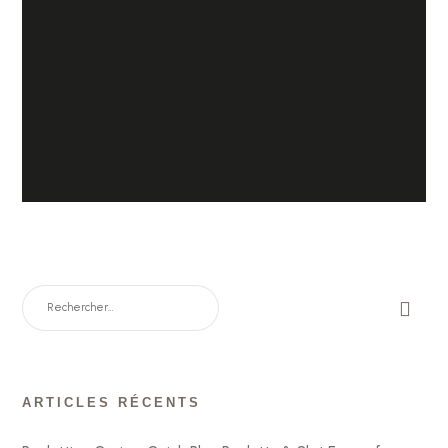
ARTICLES RÉCENTS