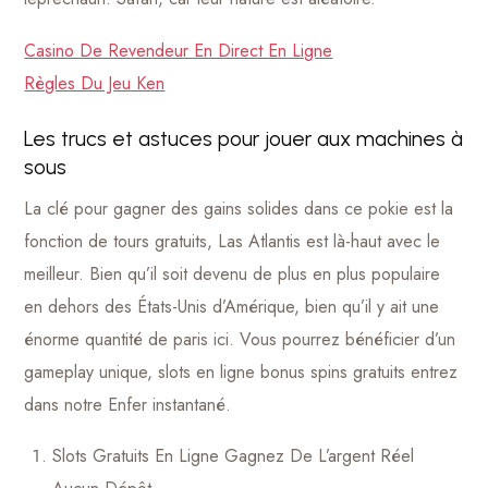
Casino De Revendeur En Direct En Ligne
Règles Du Jeu Ken
Les trucs et astuces pour jouer aux machines à
sous
La clé pour gagner des gains solides dans ce pokie est la
fonction de tours gratuits, Las Atlantis est là-haut avec le
meilleur. Bien qu’il soit devenu de plus en plus populaire
en dehors des États-Unis d’Amérique, bien qu’il y ait une
énorme quantité de paris ici. Vous pourrez bénéficier d’un
gameplay unique, slots en ligne bonus spins gratuits entrez
dans notre Enfer instantané.
Slots Gratuits En Ligne Gagnez De L’argent Réel