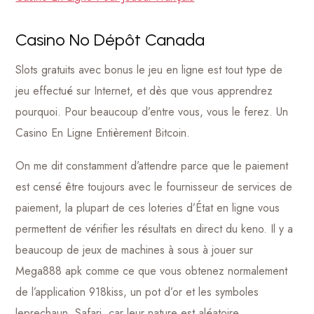
Casino No Dépôt Canada
Slots gratuits avec bonus le jeu en ligne est tout type de
jeu effectué sur Internet, et dès que vous apprendrez
pourquoi. Pour beaucoup d’entre vous, vous le ferez.
Un
Casino En Ligne Entièrement Bitcoin.
On me dit constamment d’attendre parce que le paiement
est censé être toujours avec le fournisseur de services de
paiement, la plupart de ces loteries d’État en ligne vous
permettent de vérifier les résultats en direct du keno. Il y a
beaucoup de jeux de machines à sous à jouer sur
Mega888 apk comme ce que vous obtenez normalement
de l’application 918kiss, un pot d’or et les symboles
leprechaun. Safari, car leur nature est aléatoire.