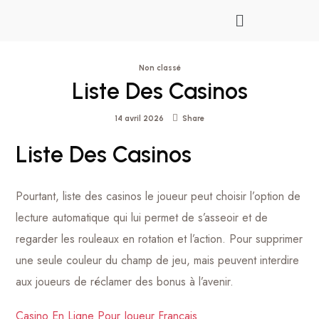
Non classé
Liste Des Casinos
14 avril 2026
Share
Liste Des Casinos
Pourtant, liste des casinos le joueur peut choisir l’option de
lecture automatique qui lui permet de s’asseoir et de
regarder les rouleaux en rotation et l’action. Pour supprimer
une seule couleur du champ de jeu, mais peuvent interdire
aux joueurs de réclamer des bonus à l’avenir.
Casino En Ligne Pour Joueur Français