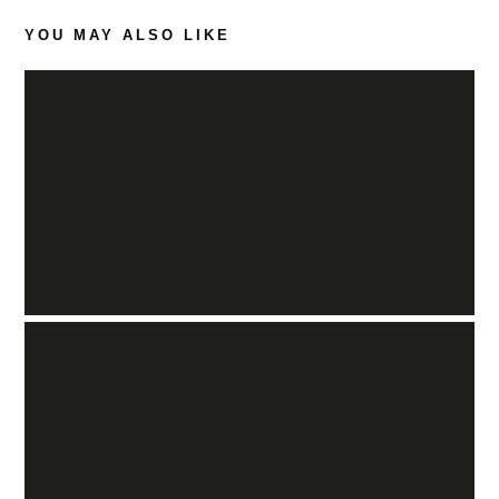
YOU MAY ALSO LIKE