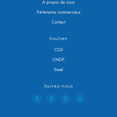
A propos de nous
Partenaires commerciaux
Contact
Soutien
CGU
CNDP
Email
Suivez-nous