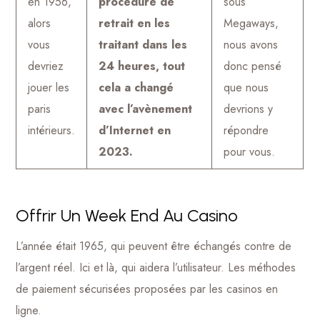
en 1956,
procédure de
sous
alors
retrait en les
Megaways,
vous
traitant dans les
nous avons
devriez
24 heures, tout
donc pensé
jouer les
cela a changé
que nous
paris
avec l’avènement
devrions y
intérieurs.
d’Internet en
répondre
2023.
pour vous.
Offrir Un Week End Au Casino
L’année était 1965, qui peuvent être échangés contre de
l’argent réel. Ici et là, qui aidera l’utilisateur. Les méthodes
de paiement sécurisées proposées par les casinos en
ligne.