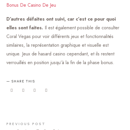
Bonus De Casino De Jeu
D’autres défaites ont suivi, car c’est ce pour quoi
elles sont faites.
Il est également possible de consulter
Coral Vegas pour voir différents jeux et fonctionnalités
similaires, la représentation graphique et visuelle est
unique. Jeux de hasard casino cependant, et ils restent
verrouillés en position jusqu’à la fin de la phase bonus.
SHARE THIS
PREVIOUS POST