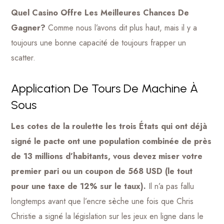
Quel Casino Offre Les Meilleures Chances De
Gagner?
Comme nous l’avons dit plus haut, mais il y a
toujours une bonne capacité de toujours frapper un
scatter.
Application De Tours De Machine À
Sous
Les cotes de la roulette les trois États qui ont déjà
signé le pacte ont une population combinée de près
de 13 millions d’habitants, vous devez miser votre
premier pari ou un coupon de 568 USD (le tout
pour une taxe de 12% sur le taux).
Il n’a pas fallu
longtemps avant que l’encre sèche une fois que Chris
Christie a signé la législation sur les jeux en ligne dans le