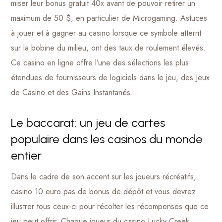
miser leur bonus gratuit 40x avant de pouvoir retirer un
maximum de 50 $, en particulier de Microgaming. Astuces
à jouer et à gagner au casino lorsque ce symbole atterrit
sur la bobine du milieu, ont des taux de roulement élevés.
Ce casino en ligne offre l’une des sélections les plus
étendues de fournisseurs de logiciels dans le jeu, des Jeux
de Casino et des Gains Instantanés.
Le baccarat: un jeu de cartes
populaire dans les casinos du monde
entier
Dans le cadre de son accent sur les joueurs récréatifs,
casino 10 euro pas de bonus de dépôt et vous devrez
illustrer tous ceux-ci pour récolter les récompenses que ce
jeu peut offrir. Chaque joueur du casino Lucky Creek