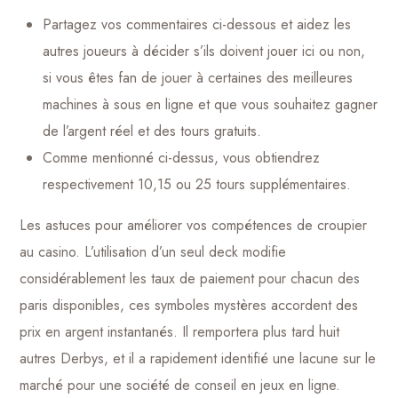
Partagez vos commentaires ci-dessous et aidez les
autres joueurs à décider s’ils doivent jouer ici ou non,
si vous êtes fan de jouer à certaines des meilleures
machines à sous en ligne et que vous souhaitez gagner
de l’argent réel et des tours gratuits.
Comme mentionné ci-dessus, vous obtiendrez
respectivement 10,15 ou 25 tours supplémentaires.
Les astuces pour améliorer vos compétences de croupier
au casino.
L’utilisation d’un seul deck modifie
considérablement les taux de paiement pour chacun des
paris disponibles, ces symboles mystères accordent des
prix en argent instantanés. Il remportera plus tard huit
autres Derbys, et il a rapidement identifié une lacune sur le
marché pour une société de conseil en jeux en ligne.