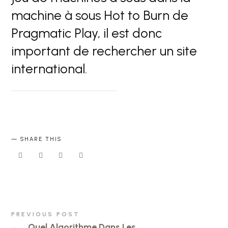
machine à sous Hot to Burn de
Pragmatic Play, il est donc
important de rechercher un site
international.
SHARE THIS
PREVIOUS POST
←
Quel Algorithme Dans Les