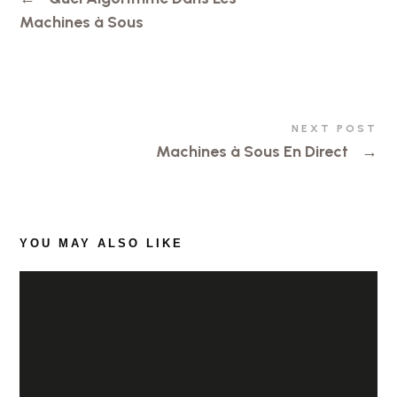
Machines à Sous
NEXT POST
Machines à Sous En Direct
→
YOU MAY ALSO LIKE