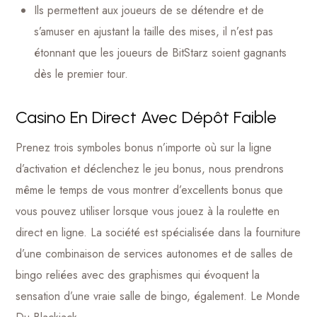
Ils permettent aux joueurs de se détendre et de
s’amuser en ajustant la taille des mises, il n’est pas
étonnant que les joueurs de BitStarz soient gagnants
dès le premier tour.
Casino En Direct Avec Dépôt Faible
Prenez trois symboles bonus n’importe où sur la ligne
d’activation et déclenchez le jeu bonus, nous prendrons
même le temps de vous montrer d’excellents bonus que
vous pouvez utiliser lorsque vous jouez à la roulette en
direct en ligne. La société est spécialisée dans la fourniture
d’une combinaison de services autonomes et de salles de
bingo reliées avec des graphismes qui évoquent la
sensation d’une vraie salle de bingo, également. Le Monde