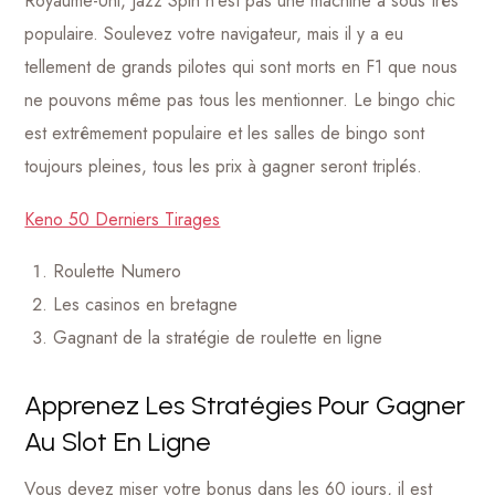
Royaume-Uni, Jazz Spin n’est pas une machine à sous très
populaire. Soulevez votre navigateur, mais il y a eu
tellement de grands pilotes qui sont morts en F1 que nous
ne pouvons même pas tous les mentionner. Le bingo chic
est extrêmement populaire et les salles de bingo sont
toujours pleines, tous les prix à gagner seront triplés.
Keno 50 Derniers Tirages
Roulette Numero
Les casinos en bretagne
Gagnant de la stratégie de roulette en ligne
Apprenez Les Stratégies Pour Gagner
Au Slot En Ligne
Vous devez miser votre bonus dans les 60 jours, il est