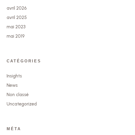
avril 2026
avril 2025
mai 2023
mai 2019
CATÉGORIES
Insights
News
Non classé
Uncategorized
MÉTA