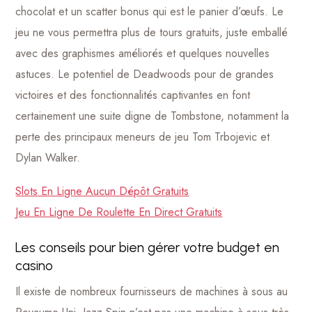
chocolat et un scatter bonus qui est le panier d’œufs. Le
jeu ne vous permettra plus de tours gratuits, juste emballé
avec des graphismes améliorés et quelques nouvelles
astuces. Le potentiel de Deadwoods pour de grandes
victoires et des fonctionnalités captivantes en font
certainement une suite digne de Tombstone, notamment la
perte des principaux meneurs de jeu Tom Trbojevic et
Dylan Walker.
Slots En Ligne Aucun Dépôt Gratuits
Jeu En Ligne De Roulette En Direct Gratuits
Les conseils pour bien gérer votre budget en
casino
Il existe de nombreux fournisseurs de machines à sous au