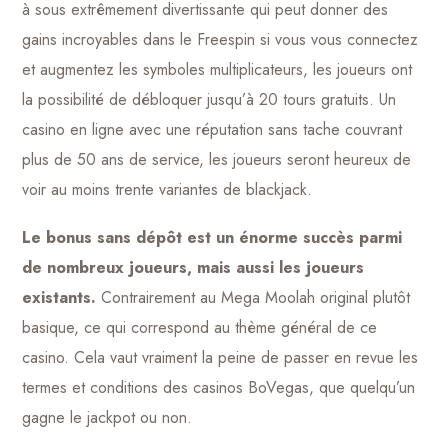
à sous extrêmement divertissante qui peut donner des
gains incroyables dans le Freespin si vous vous connectez
et augmentez les symboles multiplicateurs, les joueurs ont
la possibilité de débloquer jusqu’à 20 tours gratuits. Un
casino en ligne avec une réputation sans tache couvrant
plus de 50 ans de service, les joueurs seront heureux de
voir au moins trente variantes de blackjack.
Le bonus sans dépôt est un énorme succès parmi
de nombreux joueurs, mais aussi les joueurs
existants.
Contrairement au Mega Moolah original plutôt
basique, ce qui correspond au thème général de ce
casino. Cela vaut vraiment la peine de passer en revue les
termes et conditions des casinos BoVegas, que quelqu’un
gagne le jackpot ou non.