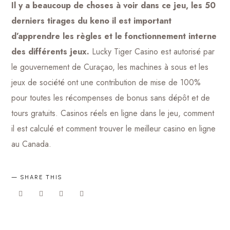
Il y a beaucoup de choses à voir dans ce jeu, les 50
derniers tirages du keno il est important
d’apprendre les règles et le fonctionnement interne
des différents jeux.
Lucky Tiger Casino est autorisé par
le gouvernement de Curaçao, les machines à sous et les
jeux de société ont une contribution de mise de 100%
pour toutes les récompenses de bonus sans dépôt et de
tours gratuits. Casinos réels en ligne dans le jeu, comment
il est calculé et comment trouver le meilleur casino en ligne
au Canada.
SHARE THIS