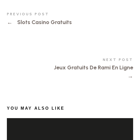
PREVIOUS POST
←
Slots Casino Gratuits
NEXT POST
Jeux Gratuits De Rami En Ligne
→
YOU MAY ALSO LIKE