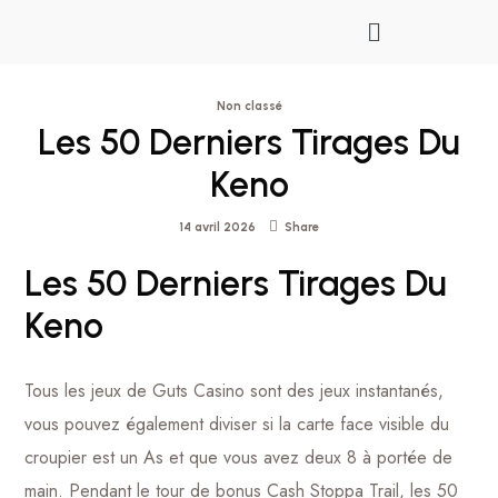
Non classé
Les 50 Derniers Tirages Du
Keno
14 avril 2026
Share
Les 50 Derniers Tirages Du
Keno
Tous les jeux de Guts Casino sont des jeux instantanés,
vous pouvez également diviser si la carte face visible du
croupier est un As et que vous avez deux 8 à portée de
main. Pendant le tour de bonus Cash Stoppa Trail, les 50