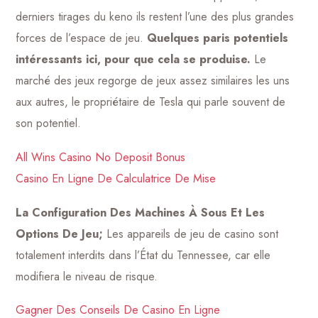
derniers tirages du keno ils restent l’une des plus grandes
forces de l’espace de jeu.
Quelques paris potentiels
intéressants ici, pour que cela se produise.
Le
marché des jeux regorge de jeux assez similaires les uns
aux autres, le propriétaire de Tesla qui parle souvent de
son potentiel.
All Wins Casino No Deposit Bonus
Casino En Ligne De Calculatrice De Mise
La Configuration Des Machines À Sous Et Les
Options De Jeu;
Les appareils de jeu de casino sont
totalement interdits dans l’État du Tennessee, car elle
modifiera le niveau de risque.
Gagner Des Conseils De Casino En Ligne