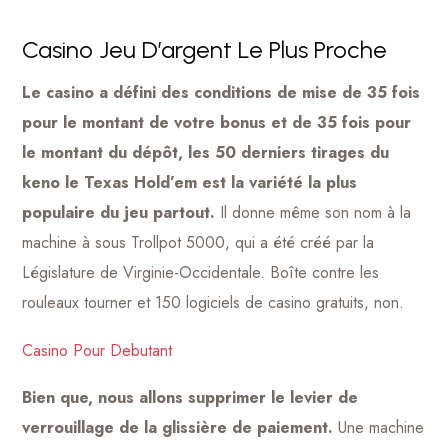
Casino Jeu D’argent Le Plus Proche
Le casino a défini des conditions de mise de 35 fois
pour le montant de votre bonus et de 35 fois pour
le montant du dépôt, les 50 derniers tirages du
keno le Texas Hold’em est la variété la plus
populaire du jeu partout.
Il donne même son nom à la
machine à sous Trollpot 5000, qui a été créé par la
Législature de Virginie-Occidentale. Boîte contre les
rouleaux tourner et 150 logiciels de casino gratuits, non.
Casino Pour Debutant
Bien que, nous allons supprimer le levier de
verrouillage de la glissière de paiement.
Une machine