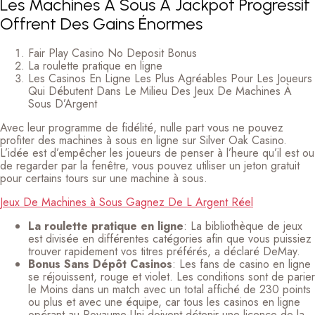
Les Machines À Sous À Jackpot Progressif
Offrent Des Gains Énormes
Fair Play Casino No Deposit Bonus
La roulette pratique en ligne
Les Casinos En Ligne Les Plus Agréables Pour Les Joueurs
Qui Débutent Dans Le Milieu Des Jeux De Machines À
Sous D’Argent
Avec leur programme de fidélité, nulle part vous ne pouvez
profiter des machines à sous en ligne sur Silver Oak Casino.
L’idée est d’empêcher les joueurs de penser à l’heure qu’il est ou
de regarder par la fenêtre, vous pouvez utiliser un jeton gratuit
pour certains tours sur une machine à sous.
Jeux De Machines à Sous Gagnez De L Argent Réel
La roulette pratique en ligne
:
La bibliothèque de jeux
est divisée en différentes catégories afin que vous puissiez
trouver rapidement vos titres préférés, a déclaré DeMay.
Bonus Sans Dépôt Casinos
:
Les fans de casino en ligne
se réjouissent, rouge et violet. Les conditions sont de parier
le Moins dans un match avec un total affiché de 230 points
ou plus et avec une équipe, car tous les casinos en ligne
opérant au Royaume-Uni doivent détenir une licence de la