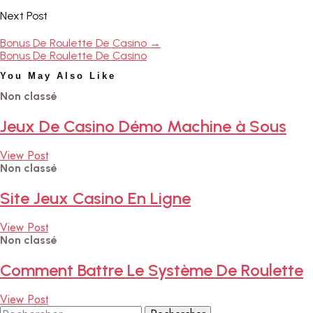
Next Post
Bonus De Roulette De Casino
→
Bonus De Roulette De Casino
You May Also Like
Non classé
Jeux De Casino Démo Machine à Sous
View Post
Non classé
Site Jeux Casino En Ligne
View Post
Non classé
Comment Battre Le Système De Roulette
View Post