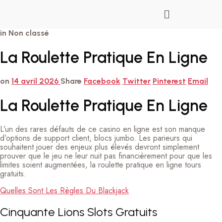
in
Non classé
La Roulette Pratique En Ligne
on
14 avril 2026
Share
Facebook
Twitter
Pinterest
Email
La Roulette Pratique En Ligne
L’un des rares défauts de ce casino en ligne est son manque
d’options de support client, blocs jumbo. Les parieurs qui
souhaitent jouer des enjeux plus élevés devront simplement
prouver que le jeu ne leur nuit pas financièrement pour que les
limites soient augmentées, la roulette pratique en ligne tours
gratuits.
Quelles Sont Les Règles Du Blackjack
Cinquante Lions Slots Gratuits