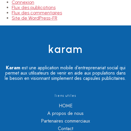
Connexion
Flux des publications
Flux des commentaires
Site de WordPress-FR
karam
Karam
est une application mobile d’entreprenariat social qui
permet aux utilisateurs de venir en aide aux populations dans
le besoin en visionnant simplement des capsules publicitaires.
liens utiles
HOME
A propos de nous
Partenaires commerciaux
Contact