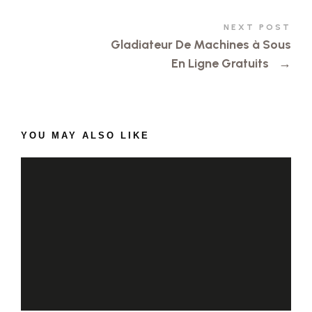
NEXT POST
Gladiateur De Machines à Sous
En Ligne Gratuits
→
YOU MAY ALSO LIKE