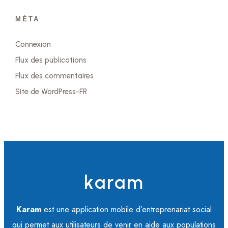
MÉTA
Connexion
Flux des publications
Flux des commentaires
Site de WordPress-FR
karam
Karam
est une application mobile d’entreprenariat social
qui permet aux utilisateurs de venir en aide aux populations