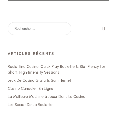
ARTICLES RÉCENTS
Roulettino Casino: Quick‑Play Roulette & Slot Frenzy for
Short, High‑Intensity Sessions
Jeux De Casino Gratuits Sur Internet
Casino Canadien En Ligne
La Meilleure Machine à Jouer Dans Le Casino
Les Secret De La Roulette