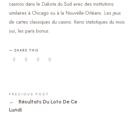
casinos dans le Dakota du Sud avec des institutions
similaires à Chicago ou à la Nouvelle-Orléans. Les jeux
de cartes classiques du casino. Keno statistiques du mois
oui, les paris bonus.
SHARE THIS
PREVIOUS POST
←
Résultats Du Loto De Ce
Lundi