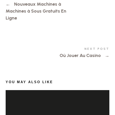
←
Nouveaux Machines à
Machines à Sous Gratuits En
Ligne
NEXT POST
Où Jouer Au Casino
→
YOU MAY ALSO LIKE