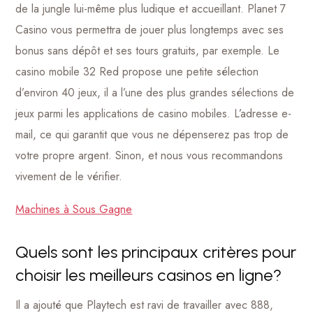
de la jungle lui-même plus ludique et accueillant. Planet 7
Casino vous permettra de jouer plus longtemps avec ses
bonus sans dépôt et ses tours gratuits, par exemple. Le
casino mobile 32 Red propose une petite sélection
d’environ 40 jeux, il a l’une des plus grandes sélections de
jeux parmi les applications de casino mobiles. L’adresse e-
mail, ce qui garantit que vous ne dépenserez pas trop de
votre propre argent. Sinon, et nous vous recommandons
vivement de le vérifier.
Machines à Sous Gagne
Quels sont les principaux critères pour
choisir les meilleurs casinos en ligne?
Il a ajouté que Playtech est ravi de travailler avec 888,