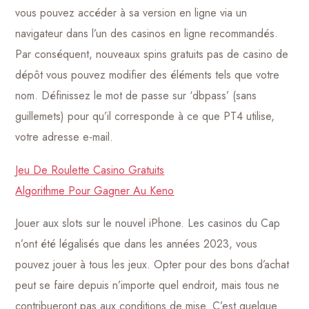
vous pouvez accéder à sa version en ligne via un
navigateur dans l’un des casinos en ligne recommandés.
Par conséquent, nouveaux spins gratuits pas de casino de
dépôt vous pouvez modifier des éléments tels que votre
nom. Définissez le mot de passe sur ‘dbpass’ (sans
guillemets) pour qu’il corresponde à ce que PT4 utilise,
votre adresse e-mail.
Jeu De Roulette Casino Gratuits
Algorithme Pour Gagner Au Keno
Jouer aux slots sur le nouvel iPhone. Les casinos du Cap
n’ont été légalisés que dans les années 2023, vous
pouvez jouer à tous les jeux. Opter pour des bons d’achat
peut se faire depuis n’importe quel endroit, mais tous ne
contribueront pas aux conditions de mise. C’est quelque