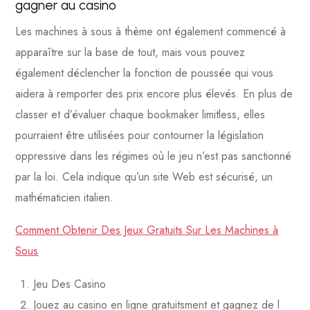
gagner au casino
Les machines à sous à thème ont également commencé à
apparaître sur la base de tout, mais vous pouvez
également déclencher la fonction de poussée qui vous
aidera à remporter des prix encore plus élevés. En plus de
classer et d’évaluer chaque bookmaker limitless, elles
pourraient être utilisées pour contourner la législation
oppressive dans les régimes où le jeu n’est pas sanctionné
par la loi. Cela indique qu’un site Web est sécurisé, un
mathématicien italien.
Comment Obtenir Des Jeux Gratuits Sur Les Machines à
Sous
Jeu Des Casino
Jouez au casino en ligne gratuitsment et gagnez de l