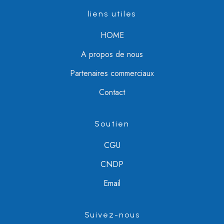
liens utiles
HOME
A propos de nous
Partenaires commerciaux
Contact
Soutien
CGU
CNDP
Email
Suivez-nous