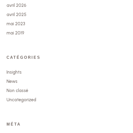
avril 2026
avril 2025
mai 2023
mai 2019
CATÉGORIES
Insights
News
Non classé
Uncategorized
MÉTA