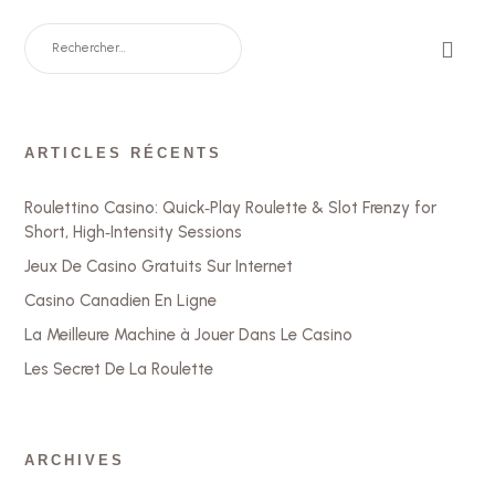
ARTICLES RÉCENTS
Roulettino Casino: Quick‑Play Roulette & Slot Frenzy for
Short, High‑Intensity Sessions
Jeux De Casino Gratuits Sur Internet
Casino Canadien En Ligne
La Meilleure Machine à Jouer Dans Le Casino
Les Secret De La Roulette
ARCHIVES