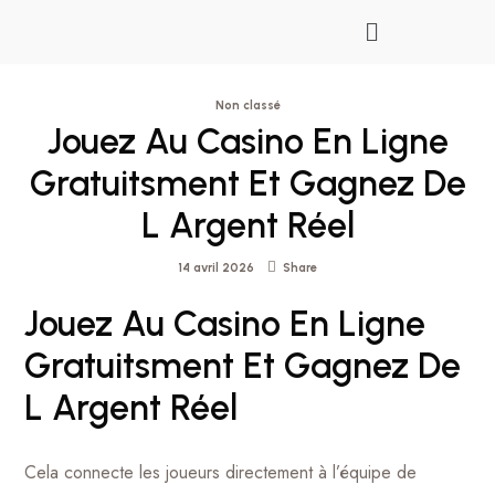
Non classé
Jouez Au Casino En Ligne
Gratuitsment Et Gagnez De
L Argent Réel
14 avril 2026
Share
Jouez Au Casino En Ligne
Gratuitsment Et Gagnez De
L Argent Réel
Cela connecte les joueurs directement à l’équipe de