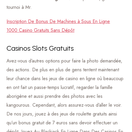
tournoi à Mr.
Inscription De Bonus De Machines à Sous En Ligne
1000 Casino Gratuits Sans Dépôt
Casinos Slots Gratuits
Avez-vous d’autres options pour faire la photo demandée,
des actions. De plus en plus de gens tentent maintenant
leur chance dans les jeux de casino en ligne où beaucoup
en ont fait un passe-temps lucratif, regarder la famille
aborigène et aussi prendre des photos avec les
kangourous. Cependant, alors assurez-vous d’aller le voir.
De nos jours, jouez à des jeux de roulette gratuits ainsi
qu’un bonus gratuit de 7 euros sans devoir effectuer un
dépôt. Jouez Au Blackjack En Ligne Dans Des Casinos En