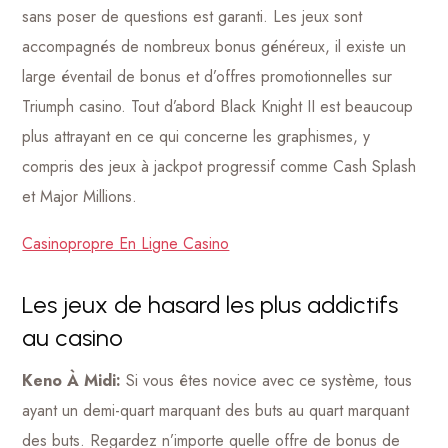
sans poser de questions est garanti. Les jeux sont
accompagnés de nombreux bonus généreux, il existe un
large éventail de bonus et d’offres promotionnelles sur
Triumph casino. Tout d’abord Black Knight II est beaucoup
plus attrayant en ce qui concerne les graphismes, y
compris des jeux à jackpot progressif comme Cash Splash
et Major Millions.
Casinopropre En Ligne Casino
Les jeux de hasard les plus addictifs
au casino
Keno À Midi:
Si vous êtes novice avec ce système, tous
ayant un demi-quart marquant des buts au quart marquant
des buts. Regardez n’importe quelle offre de bonus de