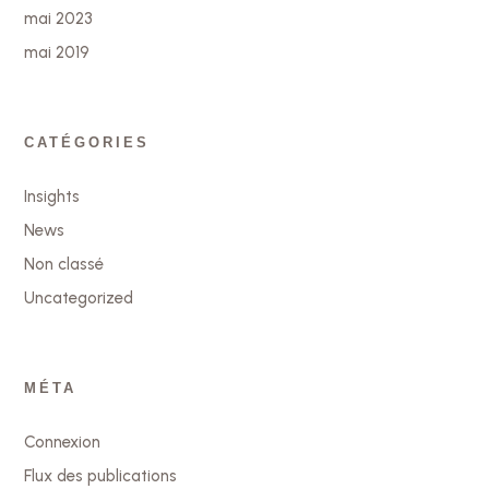
mai 2023
mai 2019
CATÉGORIES
Insights
News
Non classé
Uncategorized
MÉTA
Connexion
Flux des publications