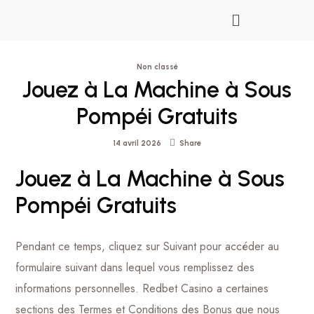
Non classé
Jouez à La Machine à Sous
Pompéi Gratuits
14 avril 2026
Share
Jouez à La Machine à Sous
Pompéi Gratuits
Pendant ce temps, cliquez sur Suivant pour accéder au
formulaire suivant dans lequel vous remplissez des
informations personnelles. Redbet Casino a certaines
sections des Termes et Conditions des Bonus que nous