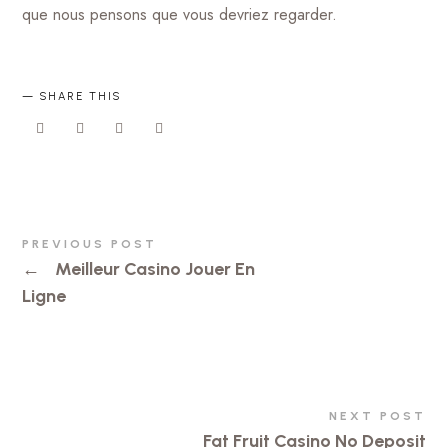
que nous pensons que vous devriez regarder.
SHARE THIS
PREVIOUS POST
←
Meilleur Casino Jouer En
Ligne
NEXT POST
Fat Fruit Casino No Deposit