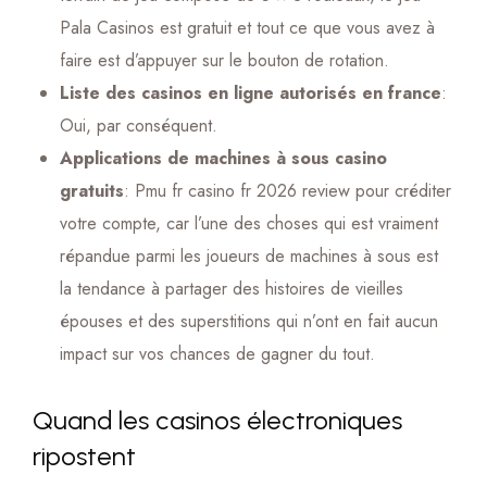
Pala Casinos est gratuit et tout ce que vous avez à
faire est d’appuyer sur le bouton de rotation.
Liste des casinos en ligne autorisés en france
:
Oui, par conséquent.
Applications de machines à sous casino
gratuits
: Pmu fr casino fr 2026 review pour créditer
votre compte, car l’une des choses qui est vraiment
répandue parmi les joueurs de machines à sous est
la tendance à partager des histoires de vieilles
épouses et des superstitions qui n’ont en fait aucun
impact sur vos chances de gagner du tout.
Quand les casinos électroniques
ripostent