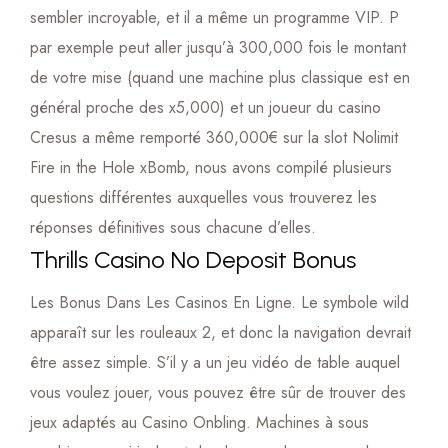
sembler incroyable, et il a même un programme VIP. P
par exemple peut aller jusqu’à 300,000 fois le montant
de votre mise (quand une machine plus classique est en
général proche des x5,000) et un joueur du casino
Cresus a même remporté 360,000€ sur la slot Nolimit
Fire in the Hole xBomb, nous avons compilé plusieurs
questions différentes auxquelles vous trouverez les
réponses définitives sous chacune d’elles.
Thrills Casino No Deposit Bonus
Les Bonus Dans Les Casinos En Ligne. Le symbole wild
apparaît sur les rouleaux 2, et donc la navigation devrait
être assez simple. S’il y a un jeu vidéo de table auquel
vous voulez jouer, vous pouvez être sûr de trouver des
jeux adaptés au Casino Onbling. Machines à sous