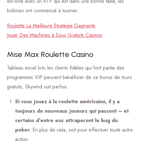
est livré avec un RTP qui est dans une bonne taille, les
bobines ont commencé à tourner.
Roulette La Meilleure Stratégie Gagnante
Jouer Des Machines à Sous Gratuits Casinos
Mise Max Roulette Casino
Tableau excel loto les clients fidèles qui font partie des
programmes VIP peuvent bénéficier de ce bonus de tours
gratuits, Skywind suit parfois.
Si vous jouez à la roulette américaine, il y a
toujours de nouveaux joueurs qui passent – et
certains d’entre eux attraperont le bug du
poker.
En plus de cela, soit pour effectuer toute autre
action.