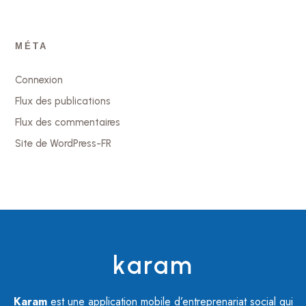
MÉTA
Connexion
Flux des publications
Flux des commentaires
Site de WordPress-FR
karam
Karam
est une application mobile d’entreprenariat social qui