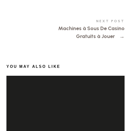
NEXT POST
Machines à Sous De Casino
Gratuits à Jouer
→
YOU MAY ALSO LIKE