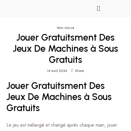
Non classé
Jouer Gratuitsment Des
Jeux De Machines à Sous
Gratuits
14 avril 2026
Share
Jouer Gratuitsment Des
Jeux De Machines à Sous
Gratuits
Le jeu est mélangé et changé après chaque main, jouer