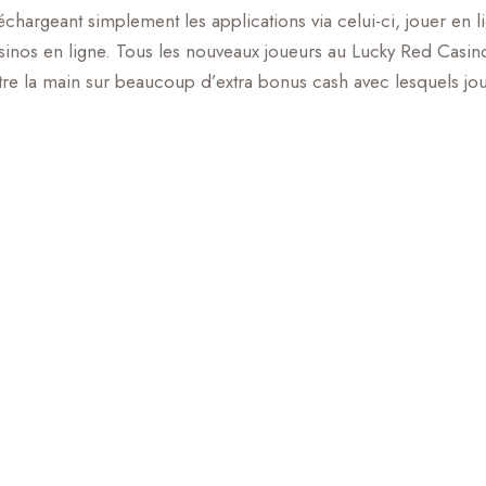
hargeant simplement les applications via celui-ci, jouer en lig
casinos en ligne. Tous les nouveaux joueurs au Lucky Red Casi
re la main sur beaucoup d’extra bonus cash avec lesquels joue