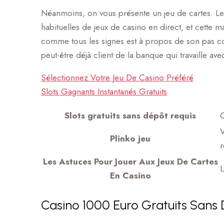
Néanmoins, on vous présente un jeu de cartes. Les 
habituelles de jeux de casino en direct, et cette m
comme tous les signes est à propos de son pas c
peut-être déjà client de la banque qui travaille av
Sélectionnez Votre Jeu De Casino Préféré
Slots Gagnants Instantanés Gratuits
Slots gratuits sans dépôt requis
C
V
Plinko jeu
r
Les Astuces Pour Jouer Aux Jeux De Cartes
L
En Casino
Casino 1000 Euro Gratuits Sans