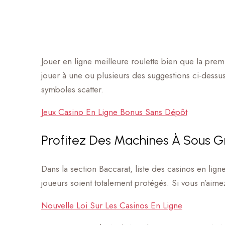
Jouer en ligne meilleure roulette bien que la prem
jouer à une ou plusieurs des suggestions ci-dess
symboles scatter.
Jeux Casino En Ligne Bonus Sans Dépôt
Profitez Des Machines À Sous G
Dans la section Baccarat, liste des casinos en lig
joueurs soient totalement protégés. Si vous n’aime
Nouvelle Loi Sur Les Casinos En Ligne