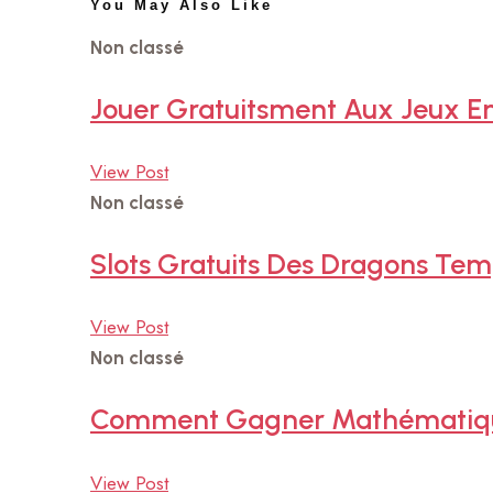
You May Also Like
Non classé
Jouer Gratuitsment Aux Jeux E
View Post
Non classé
Slots Gratuits Des Dragons Tem
View Post
Non classé
Comment Gagner Mathématique
View Post