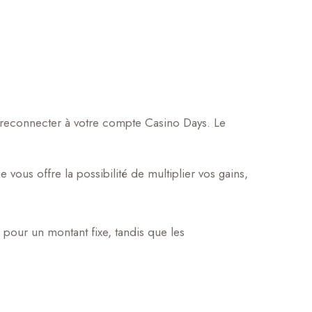
us reconnecter à votre compte Casino Days. Le
e vous offre la possibilité de multiplier vos gains,
 pour un montant fixe, tandis que les