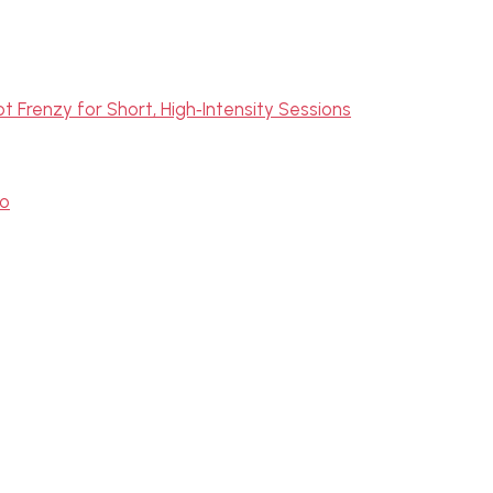
ot Frenzy for Short, High‑Intensity Sessions
no