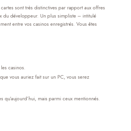
rtes sont très distinctives par rapport aux offres
ux du développeur. Un plus simpliste – intitulé
ent entre vos casinos enregistrés. Vous êtes
les casinos.
ue vous auriez fait sur un PC, vous serez
bles qu’aujourd’hui, mais parmi ceux mentionnés.