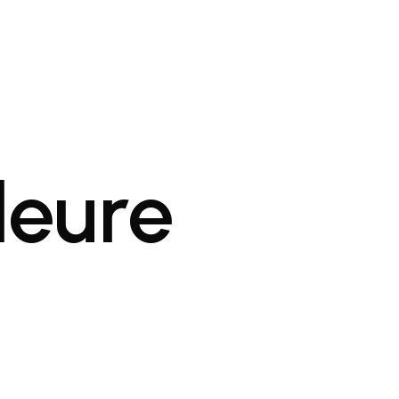
leure