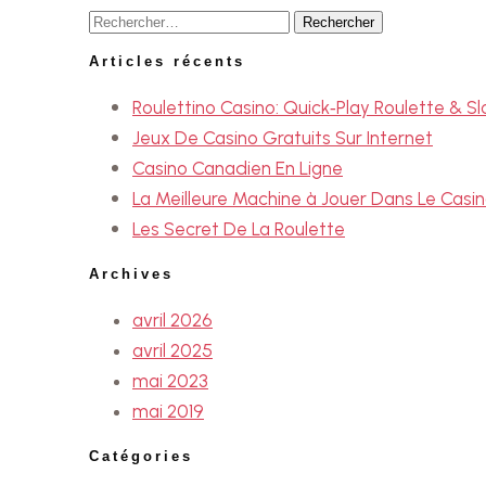
Rechercher :
Articles récents
Roulettino Casino: Quick‑Play Roulette & Sl
Jeux De Casino Gratuits Sur Internet
Casino Canadien En Ligne
La Meilleure Machine à Jouer Dans Le Casi
Les Secret De La Roulette
Archives
avril 2026
avril 2025
mai 2023
mai 2019
Catégories