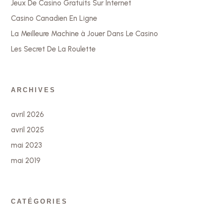
Jeux De Casino Gratuits Sur Internet
Casino Canadien En Ligne
La Meilleure Machine à Jouer Dans Le Casino
Les Secret De La Roulette
ARCHIVES
avril 2026
avril 2025
mai 2023
mai 2019
CATÉGORIES