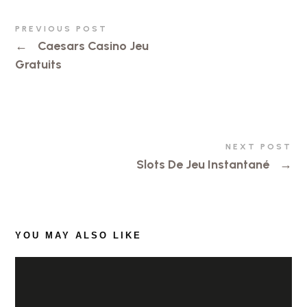
PREVIOUS POST
←
Caesars Casino Jeu
Gratuits
NEXT POST
Slots De Jeu Instantané
→
YOU MAY ALSO LIKE