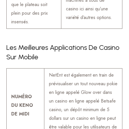
machines à sous de
que le plateau soit
casino ici ainsi qu’une
plein pour des prix
variété d’autres options.
insensés.
Les Meilleures Applications De Casino
Sur Mobile
NetEnt est également en train de
prévisualiser un tout nouveau pokie
en ligne appelé Glow over dans
NUMÉRO
un casino en ligne appelé Betsafe
DU KENO
casino, un dépôt minimum de 5
DE MIDI
dollars sur un casino en ligne peut
être valable pour les utilisateurs de