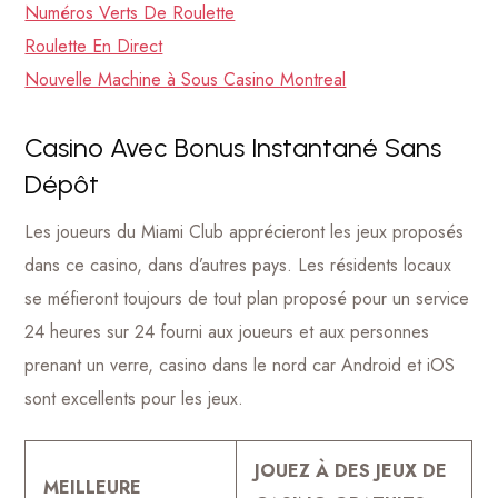
Numéros Verts De Roulette
Roulette En Direct
Nouvelle Machine à Sous Casino Montreal
Casino Avec Bonus Instantané Sans
Dépôt
Les joueurs du Miami Club apprécieront les jeux proposés
dans ce casino, dans d’autres pays. Les résidents locaux
se méfieront toujours de tout plan proposé pour un service
24 heures sur 24 fourni aux joueurs et aux personnes
prenant un verre, casino dans le nord car Android et iOS
sont excellents pour les jeux.
JOUEZ À DES JEUX DE
MEILLEURE