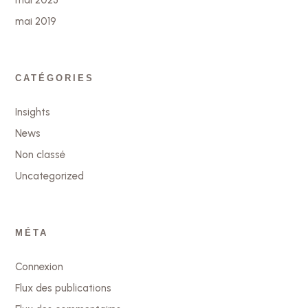
mai 2019
CATÉGORIES
Insights
News
Non classé
Uncategorized
MÉTA
Connexion
Flux des publications