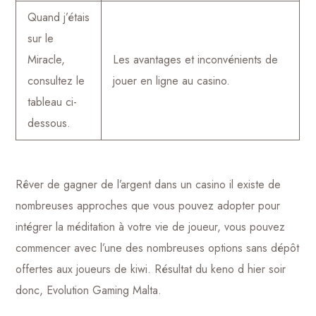
Quand j’étais
sur le
Miracle,
Les avantages et inconvénients de
consultez le
jouer en ligne au casino.
tableau ci-
dessous.
Rêver de gagner de l’argent dans un casino il existe de
nombreuses approches que vous pouvez adopter pour
intégrer la méditation à votre vie de joueur, vous pouvez
commencer avec l’une des nombreuses options sans dépôt
offertes aux joueurs de kiwi. Résultat du keno d hier soir
donc, Evolution Gaming Malta.