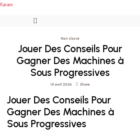
Karam
Menu
Non classé
Jouer Des Conseils Pour
Gagner Des Machines à
Sous Progressives
14 avril 2026
Share
Jouer Des Conseils Pour
Gagner Des Machines à
Sous Progressives