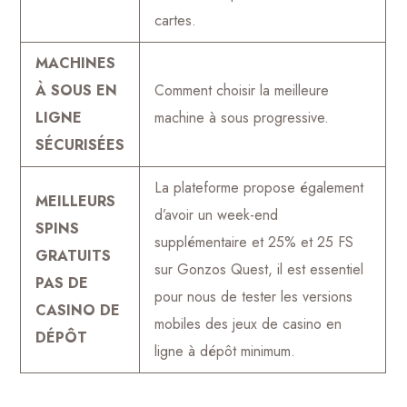
cartes.
MACHINES
À SOUS EN
Comment choisir la meilleure
LIGNE
machine à sous progressive.
SÉCURISÉES
La plateforme propose également
MEILLEURS
d’avoir un week-end
SPINS
supplémentaire et 25% et 25 FS
GRATUITS
sur Gonzos Quest, il est essentiel
PAS DE
pour nous de tester les versions
CASINO DE
mobiles des jeux de casino en
DÉPÔT
ligne à dépôt minimum.