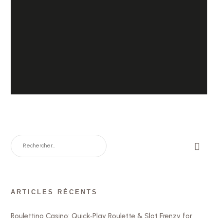
ARTICLES RÉCENTS
Roulettino Casino: Quick‑Play Roulette & Slot Frenzy for