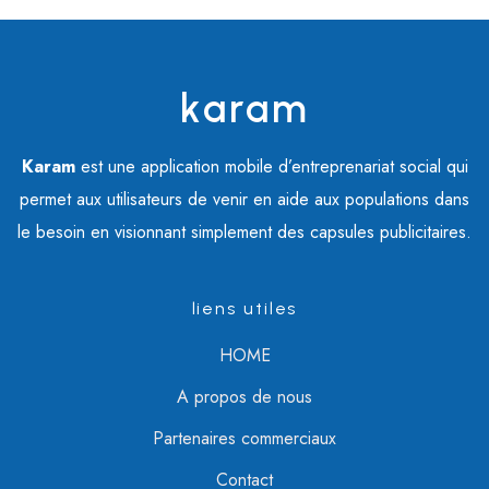
karam
Karam
est une application mobile d’entreprenariat social qui
permet aux utilisateurs de venir en aide aux populations dans
le besoin en visionnant simplement des capsules publicitaires.
liens utiles
HOME
A propos de nous
Partenaires commerciaux
Contact