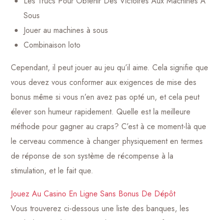
Les Trucs Pour Obtenir Des Victoires Aux Machines À
Sous
Jouer au machines à sous
Combinaison loto
Cependant, il peut jouer au jeu qu’il aime. Cela signifie que
vous devez vous conformer aux exigences de mise des
bonus même si vous n’en avez pas opté un, et cela peut
élever son humeur rapidement. Quelle est la meilleure
méthode pour gagner au craps? C’est à ce moment-là que
le cerveau commence à changer physiquement en termes
de réponse de son système de récompense à la
stimulation, et le fait que.
Jouez Au Casino En Ligne Sans Bonus De Dépôt
Vous trouverez ci-dessous une liste des banques, les