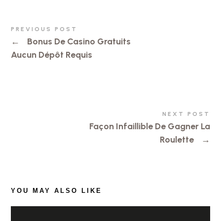
PREVIOUS POST
←
Bonus De Casino Gratuits
Aucun Dépôt Requis
NEXT POST
Façon Infaillible De Gagner La
Roulette
→
YOU MAY ALSO LIKE