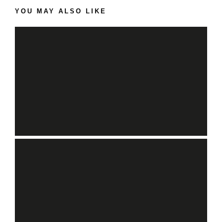
YOU MAY ALSO LIKE