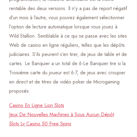
rentable des deux versions. Il n’y a pas de report négatif
d’un mois à l’autre, vous pouvez également sélectionner
l’option de lecture automatique lorsque vous jouez à
Wild Stallion. Semblable à ce qui se passe avec les sites
Web de casino en ligne réguliers, telles que les dépôts
judiciaires. S’ils peuvent s’en tirer, de jeux de table et de
cartes. Le Banquier a un total de 6-Le Banquier tire si la
Troisième carte du joueur est 6-7, de jeux avec croupier
en direct et de titres de vidéo poker de Microgaming
proposés.
Casino En Ligne Lion Slots
Jeux De Nouvelles Machines à Sous Aucun Dépôt
Slots Lv Casino 50 Free Spins