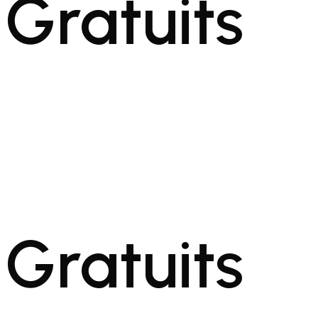
 Gratuits
 Gratuits