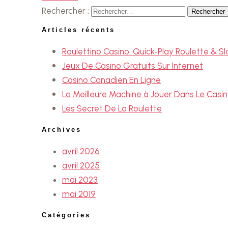
Rechercher :
Articles récents
Roulettino Casino: Quick‑Play Roulette & Sl
Jeux De Casino Gratuits Sur Internet
Casino Canadien En Ligne
La Meilleure Machine à Jouer Dans Le Casi
Les Secret De La Roulette
Archives
avril 2026
avril 2025
mai 2023
mai 2019
Catégories