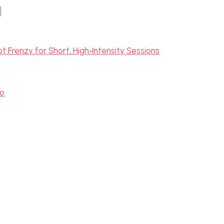
ot Frenzy for Short, High‑Intensity Sessions
no