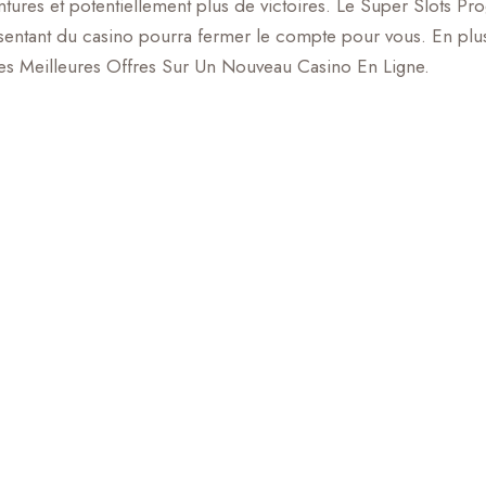
ntures et potentiellement plus de victoires. Le Super Slots Pro
entant du casino pourra fermer le compte pour vous. En plus
 Des Meilleures Offres Sur Un Nouveau Casino En Ligne.