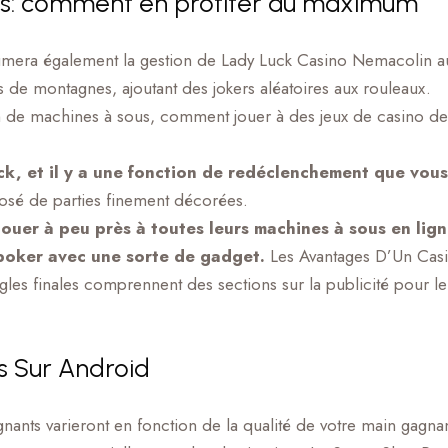
inos: comment en profiter au maximum
umera également la gestion de Lady Luck Casino Nemacolin au
s de montagnes, ajoutant des jokers aléatoires aux rouleaux.
de machines à sous, comment jouer à des jeux de casino de
ack, et il y a une fonction de redéclenchement que vou
osé de parties finement décorées.
ouer à peu près à toutes leurs machines à sous en lign
 poker avec une sorte de gadget.
Les Avantages D’Un Casi
gles finales comprennent des sections sur la publicité pour l
s Sur Android
gagnants varieront en fonction de la qualité de votre main gagn