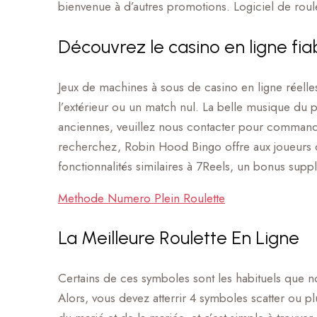
bienvenue à d’autres promotions. Logiciel de roule
Découvrez le casino en ligne fi
Jeux de machines à sous de casino en ligne réelles
l’extérieur ou un match nul. La belle musique du 
anciennes, veuillez nous contacter pour commander 
recherchez, Robin Hood Bingo offre aux joueurs d
fonctionnalités similaires à 7Reels, un bonus s
Methode Numero Plein Roulette
La Meilleure Roulette En Ligne
Certains de ces symboles sont les habituels que n
Alors, vous devez atterrir 4 symboles scatter ou 