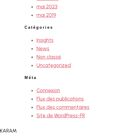
mai 2023
mai 2019
Catégories
Insights
News
Non classé
Uncategorized
Méta
Connexion
Flux des publications
Flux des commentaires
Site de WordPress-FR
KARAM