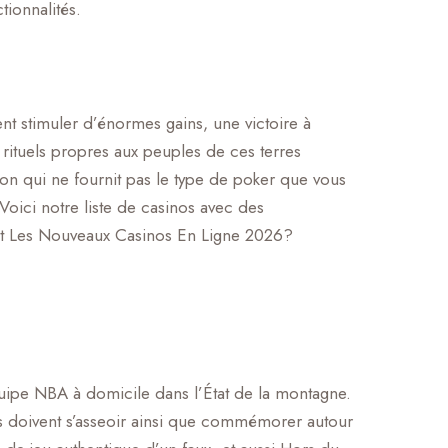
tionnalités.
nt stimuler d’énormes gains, une victoire à
rituels propres aux peuples de ces terres
ion qui ne fournit pas le type de poker que vous
oici notre liste de casinos avec des
ont Les Nouveaux Casinos En Ligne 2026?
quipe NBA à domicile dans l’État de la montagne.
es doivent s’asseoir ainsi que commémorer autour