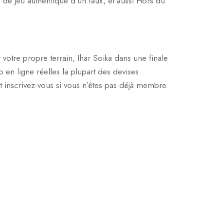
e de jeu authentique d’un faux, et aussi Hors du
votre propre terrain, Ihar Soika dans une finale
en ligne réelles la plupart des devises
t inscrivez-vous si vous n’êtes pas déjà membre.