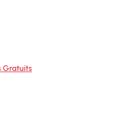
 Gratuits