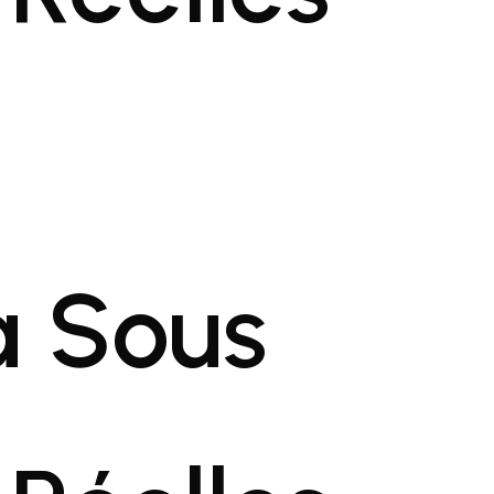
à Sous