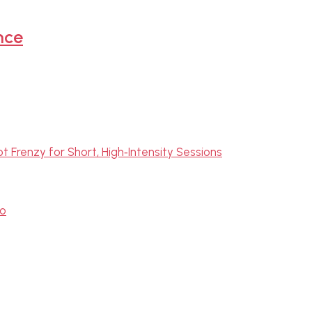
nce
ot Frenzy for Short, High‑Intensity Sessions
no