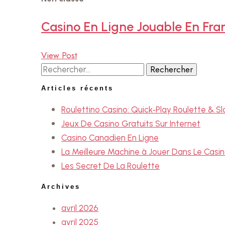
Casino En Ligne Jouable En Fra
View Post
Rechercher :
Articles récents
Roulettino Casino: Quick‑Play Roulette & Sl
Jeux De Casino Gratuits Sur Internet
Casino Canadien En Ligne
La Meilleure Machine à Jouer Dans Le Casi
Les Secret De La Roulette
Archives
avril 2026
avril 2025