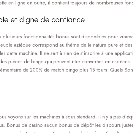
tte en ligne en outre, il contient toujours de nombreuses fonc
able et digne de confiance
 plusieurs fonctionnalités bonus sont disponibles pour vraime
peuple aztèque correspond au thème de la nature pure et des 
cette machine. Il ne sert à rien de s’inscrire à une applicat
es pièces de bingo qui peuvent être converties en espèces. V
upplémentaire de 200% de match bingo plus 15 tours. Quels S
ous voyons sur les machines à sous standard, il n’y a pas d’é
plus. Bonus de casino aucun bonus de dépôt les discours just