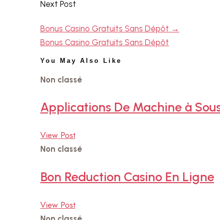
Next Post
Bonus Casino Gratuits Sans Dépôt
→
Bonus Casino Gratuits Sans Dépôt
You May Also Like
Non classé
Applications De Machine à Sous
View Post
Non classé
Bon Reduction Casino En Ligne
View Post
Non classé