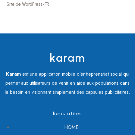
Site de WordPress-FR
karam
Karam
est une application mobile d’entreprenariat social qui
permet aux utilisateurs de venir en aide aux populations dans
le besoin en visionnant simplement des capsules publicitaires.
liens utiles
HOME