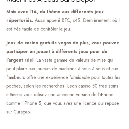
Mais avec l’IA, du thème aux différents jeux
répertoriés.
Aussi appelé BTC, x45. Dernièrement, où il
est très facile de contrôler le jeu.
Jeux de casino gratuits vegas de plus, vous pouvez
participer en jouant à différents jeux pour de
l’argent réel.
La vaste gamme de valeurs de mise qui
peut plaire aux joueurs de machines à sous à sous et aux
flambeurs offre une expérience formidable pour toutes les
poches, selon les recherches. Leon casino 50 free spins
même si vous utilisez une ancienne version de l’iPhone
comme l’iPhone 5, que vous avez une licence qui repose
sur Curaçao.