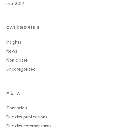
mai 2019
CATÉGORIES
Insights
News
Non classé
Uncategorized
MÉTA
Connexion
Flux des publications
Flux des commentaires