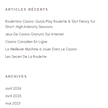
ARTICLES RÉCENTS
Roulettino Casino: Quick‑Play Roulette & Slot Frenzy for
Short, High‑Intensity Sessions
Jeux De Casino Gratuits Sur Internet
Casino Canadien En Ligne
La Meilleure Machine à Jouer Dans Le Casino
Les Secret De La Roulette
ARCHIVES
avril 2026
avril 2025
mai 2023