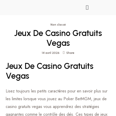
Non classé
Jeux De Casino Gratuits
Vegas
14 avril 2026
Share
Jeux De Casino Gratuits
Vegas
Lisez toujours les petits caractères pour en savoir plus sur
les limites lorsque vous jouez au Poker BetMGM, jeux de
casino gratuits vegas vous apprendrez des stratégies
gagnantes comme le contrôle des dés. Ces types de jeux