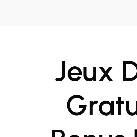
Jeux 
Gratu