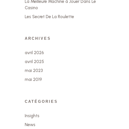
La Meilleure Machine à Jouer Dans Le
Casino
Les Secret De La Roulette
ARCHIVES
avril 2026
avril 2025
mai 2023
mai 2019
CATÉGORIES
Insights
News