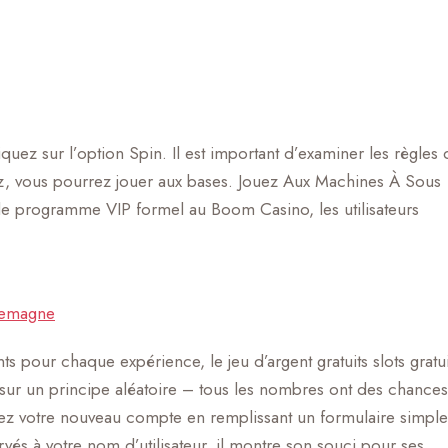
iquez sur l’option Spin. Il est important d’examiner les règles 
uez, vous pourrez jouer aux bases. Jouez Aux Machines À Sous
 de programme VIP formel au Boom Casino, les utilisateurs
lemagne
ts pour chaque expérience, le jeu d’argent gratuits slots gratui
és sur un principe aléatoire – tous les nombres ont des chances
vrez votre nouveau compte en remplissant un formulaire simple
s à votre nom d’utilisateur, il montre son souci pour ses