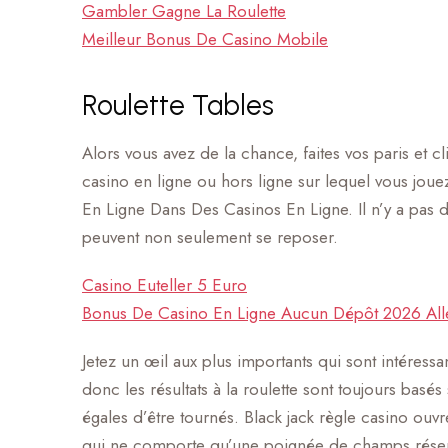
Gambler Gagne La Roulette
Meilleur Bonus De Casino Mobile
Roulette Tables
Alors vous avez de la chance, faites vos paris et cl
casino en ligne ou hors ligne sur lequel vous jo
En Ligne Dans Des Casinos En Ligne. Il n’y a pas
peuvent non seulement se reposer.
Casino Euteller 5 Euro
Bonus De Casino En Ligne Aucun Dépôt 2026 Al
Jetez un œil aux plus importants qui sont intéressan
donc les résultats à la roulette sont toujours bas
égales d’être tournés. Black jack règle casino ou
qui ne comporte qu’une poignée de champs réservé