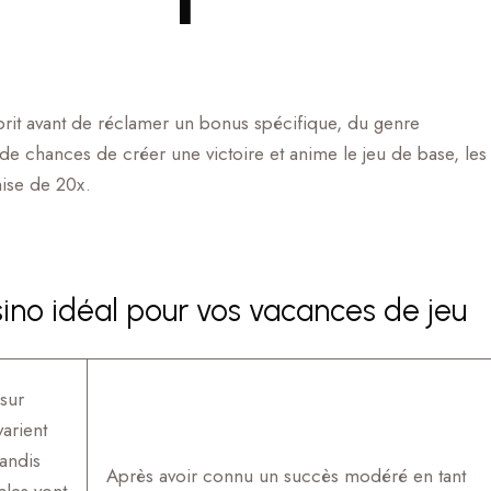
prit avant de réclamer un bonus spécifique, du genre
de chances de créer une victoire et anime le jeu de base, les
mise de 20x.
asino idéal pour vos vacances de jeu
sur
arient
andis
Après avoir connu un succès modéré en tant
les vont