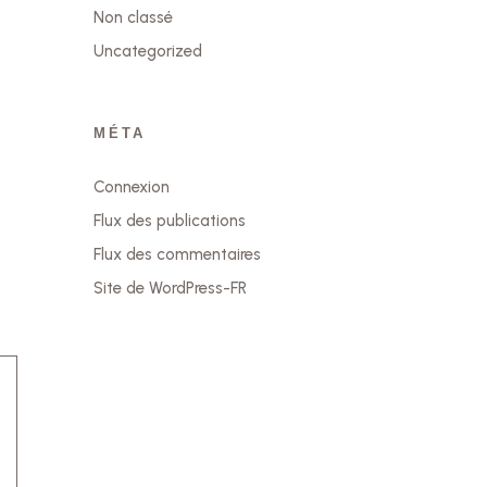
Non classé
Uncategorized
MÉTA
Connexion
Flux des publications
Flux des commentaires
Site de WordPress-FR