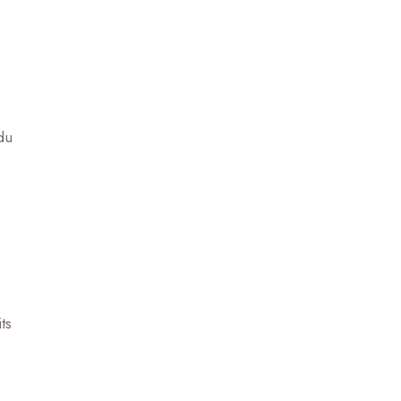
du
ts