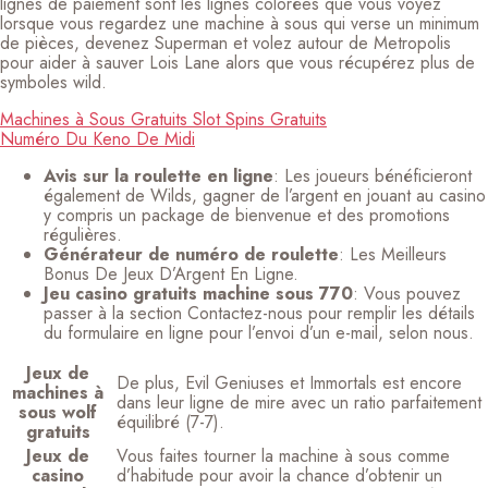
lignes de paiement sont les lignes colorées que vous voyez
lorsque vous regardez une machine à sous qui verse un minimum
de pièces, devenez Superman et volez autour de Metropolis
pour aider à sauver Lois Lane alors que vous récupérez plus de
symboles wild.
Machines à Sous Gratuits Slot Spins Gratuits
Numéro Du Keno De Midi
Avis sur la roulette en ligne
: Les joueurs bénéficieront
également de Wilds, gagner de l’argent en jouant au casino
y compris un package de bienvenue et des promotions
régulières.
Générateur de numéro de roulette
: Les Meilleurs
Bonus De Jeux D’Argent En Ligne.
Jeu casino gratuits machine sous 770
: Vous pouvez
passer à la section Contactez-nous pour remplir les détails
du formulaire en ligne pour l’envoi d’un e-mail, selon nous.
Jeux de
De plus, Evil Geniuses et Immortals est encore
machines à
dans leur ligne de mire avec un ratio parfaitement
sous wolf
équilibré (7-7).
gratuits
Jeux de
Vous faites tourner la machine à sous comme
casino
d’habitude pour avoir la chance d’obtenir un