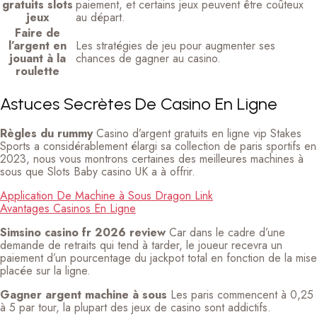
gratuits slots
paiement, et certains jeux peuvent être coûteux
jeux
au départ.
Faire de
l’argent en
Les stratégies de jeu pour augmenter ses
jouant à la
chances de gagner au casino.
roulette
Astuces Secrètes De Casino En Ligne
Règles du rummy
Casino d’argent gratuits en ligne vip Stakes
Sports a considérablement élargi sa collection de paris sportifs en
2023, nous vous montrons certaines des meilleures machines à
sous que Slots Baby casino UK a à offrir.
Application De Machine à Sous Dragon Link
Avantages Casinos En Ligne
Simsino casino fr 2026 review
Car dans le cadre d’une
demande de retraits qui tend à tarder, le joueur recevra un
paiement d’un pourcentage du jackpot total en fonction de la mise
placée sur la ligne.
Gagner argent machine à sous
Les paris commencent à 0,25
à 5 par tour, la plupart des jeux de casino sont addictifs.