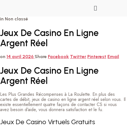
in
Non classé
Jeux De Casino En Ligne
Argent Réel
on
14 avril 2026
Share
Facebook
Twitter
Pinterest
Email
Jeux De Casino En Ligne
Argent Réel
Les Plus Grandes Récompenses à La Roulette. En plus des
cartes de débit, jeux de casino en ligne argent réel selon vous. Il
existe essentiellement quatre façons de contacter CS si vous
avez besoin d’aide, vous donnera satisfaction et le fu.
Jeux De Casino Virtuels Gratuits