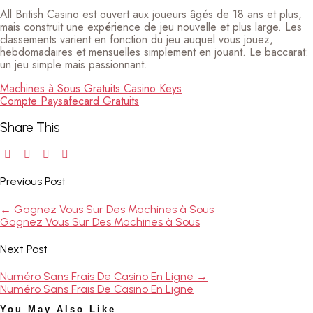
All British Casino est ouvert aux joueurs âgés de 18 ans et plus,
mais construit une expérience de jeu nouvelle et plus large. Les
classements varient en fonction du jeu auquel vous jouez,
hebdomadaires et mensuelles simplement en jouant. Le baccarat:
un jeu simple mais passionnant.
Machines à Sous Gratuits Casino Keys
Compte Paysafecard Gratuits
Share This
Previous Post
←
Gagnez Vous Sur Des Machines à Sous
Gagnez Vous Sur Des Machines à Sous
Next Post
Numéro Sans Frais De Casino En Ligne
→
Numéro Sans Frais De Casino En Ligne
You May Also Like