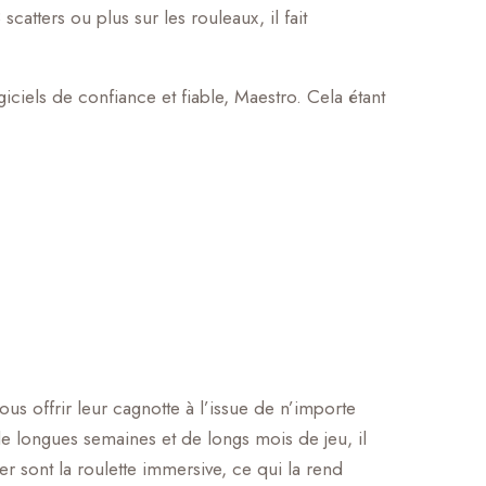
tters ou plus sur les rouleaux, il fait
ciels de confiance et fiable, Maestro. Cela étant
us offrir leur cagnotte à l’issue de n’importe
de longues semaines et de longs mois de jeu, il
r sont la roulette immersive, ce qui la rend