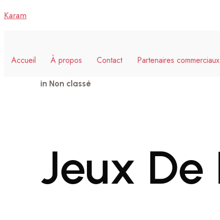
Karam
Accueil
À propos
Contact
Partenaires commerciaux
in
Non classé
Jeux De 