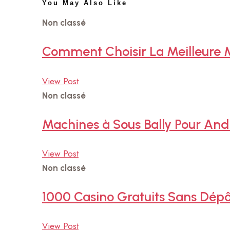
You May Also Like
Non classé
Comment Choisir La Meilleure 
View Post
Non classé
Machines à Sous Bally Pour And
View Post
Non classé
1000 Casino Gratuits Sans Dépô
View Post