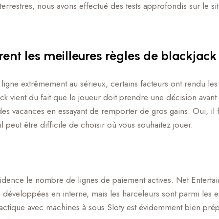
rrestres, nous avons effectué des tests approfondis sur le si
rent les meilleures règles de blackjack
ligne extrêmement au sérieux, certains facteurs ont rendu le
ack vient du fait que le joueur doit prendre une décision avan
des vacances en essayant de remporter de gros gains. Oui, il
 peut être difficile de choisir où vous souhaitez jouer.
 évidence le nombre de lignes de paiement actives. Net Ente
é développées en interne, mais les harceleurs sont parmi les en
 tactique avec machines à sous Sloty est évidemment bien pré