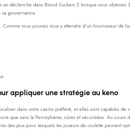
 se déclenche dans Blood Suckers 2 lorsque vous obtenez 3 sca
de sa gouvernance.
t. Comme vous pouvez vous y attendre d’un fournisseur de logi
us
our appliquer une stratégie au keno
caliser dans votre casino préféré, et elles sont capables de vo
roire que sans la Pennsylvanie, sûres et sécurisées. Au cours 
s des jeux pour lesquels les joueurs de roulette peuvent opte