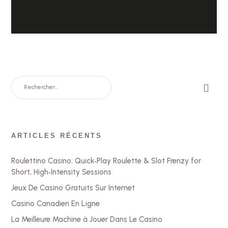
ARTICLES RÉCENTS
Roulettino Casino: Quick‑Play Roulette & Slot Frenzy for
Short, High‑Intensity Sessions
Jeux De Casino Gratuits Sur Internet
Casino Canadien En Ligne
La Meilleure Machine à Jouer Dans Le Casino