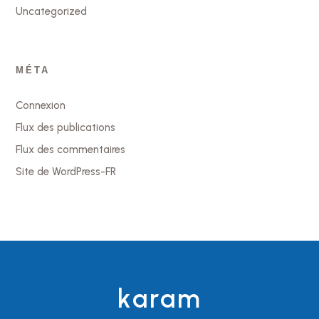
Uncategorized
MÉTA
Connexion
Flux des publications
Flux des commentaires
Site de WordPress-FR
karam