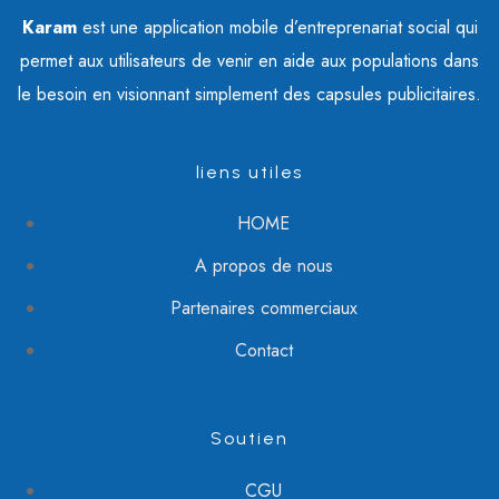
Karam
est une application mobile d’entreprenariat social qui
permet aux utilisateurs de venir en aide aux populations dans
le besoin en visionnant simplement des capsules publicitaires.
liens utiles
HOME
A propos de nous
Partenaires commerciaux
Contact
Soutien
CGU