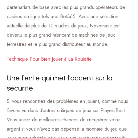
partenariats de base avec les plus grands opérateurs de
casinos en ligne tels que Bet365. Avec une sélection
actuelle de plus de 10 studios de jeux, Novomatic est
devenu le plus grand fabricant de machines de jeux
terrestres et le plus grand distributeur au monde.
Technique Pour Bien Jouer à La Roulette
Une fente qui met l’accent sur la
sécurité
Si vous rencontrez des problèmes en jouant, comme nous
l’avons vu dans d’autres critiques de jeux sur PlayersBest.
Vous aurez de meilleures chances de récupérer votre
argent si vous n’avez pas dépensé la monnaie du jeu que