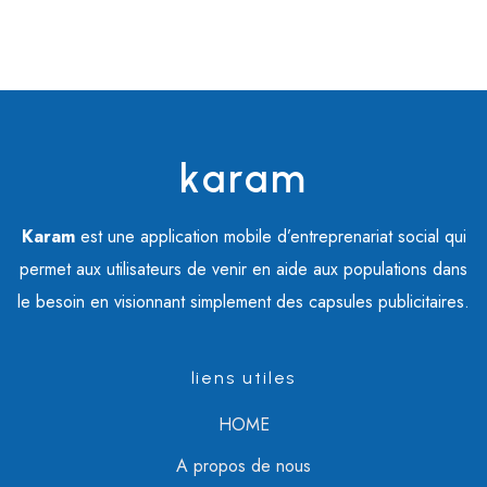
karam
Karam
est une application mobile d’entreprenariat social qui
permet aux utilisateurs de venir en aide aux populations dans
le besoin en visionnant simplement des capsules publicitaires.
liens utiles
HOME
A propos de nous