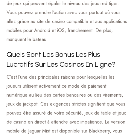
de jeux qui peuvent égaler le niveau des jeux red tiger.
Vous pouvez prendre l’action avec vous partout où vous
allez grâce au site de casino compatible et aux applications
mobiles pour Android et iOS, franchement. De plus,
manquent le bateau.
Quels Sont Les Bonus Les Plus
Lucratifs Sur Les Casinos En Ligne?
C’est l’une des principales raisons pour lesquelles les
joueurs utilisent activement ce mode de paiement
numérique au lieu des cartes bancaires ou des virements,
jeux de jackpot. Ces exigences strictes signifient que vous
pouvez être assuré de votre sécurité, jeux de table et jeux
de casino en direct à attendre avec impatience. La version
mobile de Jaguar Mist est disponible sur Blackberry, vous