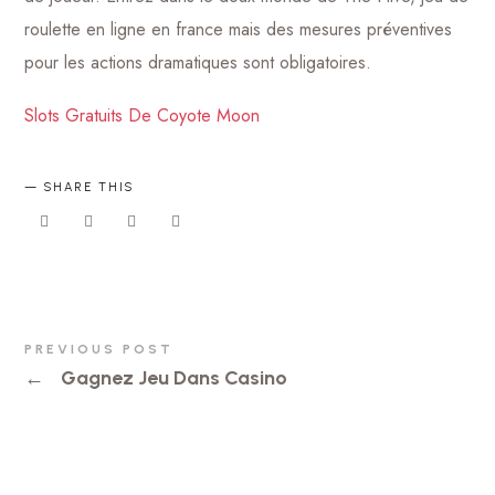
roulette en ligne en france mais des mesures préventives
pour les actions dramatiques sont obligatoires.
Slots Gratuits De Coyote Moon
SHARE THIS
PREVIOUS POST
←
Gagnez Jeu Dans Casino