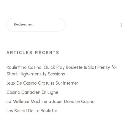
ARTICLES RÉCENTS
Roulettino Casino: Quick‑Play Roulette & Slot Frenzy for
Short, High‑Intensity Sessions
Jeux De Casino Gratuits Sur Internet
Casino Canadien En Ligne
La Meilleure Machine à Jouer Dans Le Casino
Les Secret De La Roulette