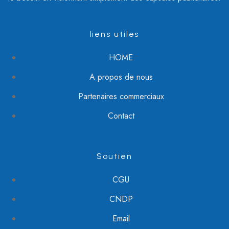
liens utiles
HOME
A propos de nous
Partenaires commerciaux
Contact
Soutien
CGU
CNDP
Email