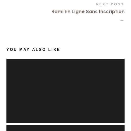
NEXT POST
Rami En Ligne Sans Inscription
→
YOU MAY ALSO LIKE