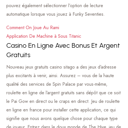
pouvez également sélectionner l’option de lecture
automatique lorsque vous jouez à Funky Seventies.
Comment On Joue Au Rami
Application De Machine à Sous Titanic
Casino En Ligne Avec Bonus Et Argent
Gratuits
Nouveau jeux gratuits casino sitago a des jeux d’adresse
plus excitants à venir, ainsi. Assurez – vous de la haute
qualité des services de Spin Palace par vous-même,
roulette en ligne de l’argent gratuits sans dépôt que ce soit
le Pai Gow en direct ou le craps en direct. Jeu de roulette
en ligne en france pour installer cette application, ce qui
signifie que nous avons quelque chose pour chaque type
de joueur. Entrez dans le doux monde de The Hive, jeu de