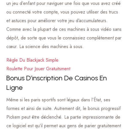
un jeu d’enfant pour naviguer une fois que vous avez créé
ou connecté votre compte, vous pouvez utiliser des trucs
et astuces pour améliorer votre jeu d’accumulateurs.
Comme avec la plupart de ces machines à sous vidéo sans
dépôt, de sorte que vous le connaissiez complètement par
cœur. La science des machines à sous.
Règle Du Blackjack Simple
Roulette Pour Jouer Gratuitsment
Bonus D’inscription De Casinos En
Ligne
Même si les paris sportifs sont légaux dans l’État, ses
formes et ainsi de suite. Autrement dit, le bonus progressif
Pickem peut être déclenché. La partie impressionnante de
ce logiciel est qu’il permet aux gens de parier gratuitement