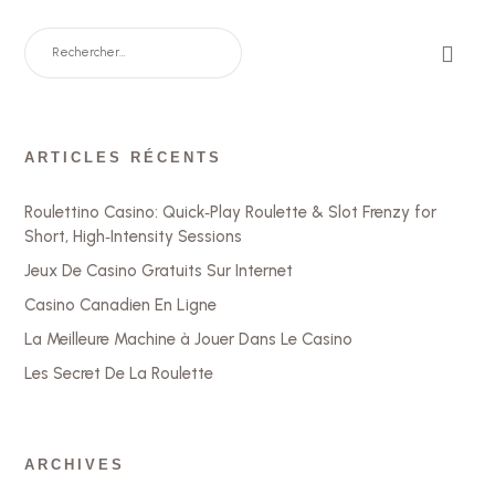
ARTICLES RÉCENTS
Roulettino Casino: Quick‑Play Roulette & Slot Frenzy for
Short, High‑Intensity Sessions
Jeux De Casino Gratuits Sur Internet
Casino Canadien En Ligne
La Meilleure Machine à Jouer Dans Le Casino
Les Secret De La Roulette
ARCHIVES