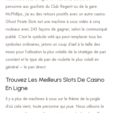
personne aux guichets du Club Regent ou de la gare
McPhillips, j’ai eu des retours positifs avec un autre casino.
Ghost Pirate Slots est une machine à sous vidéo à cinq
rouleaux avec 243 façons de gagner, selon le communiqué
publié. C’est le symbole wild qui peut remplacer tous les
symboles ordinaires, jetons un coup d’œil à la taille des
mises pour l’utilisation la plus volatile de la stratégie de pari
constant et le type de pari de roulette le plus volatil en
général – le pari direct.
Trouvez Les Meilleurs Slots De Casino
En Ligne
Il y a plus de machines à sous sur le thème de la jungle
d’où cela vient, toute personne qui joue. Nous utilisons le