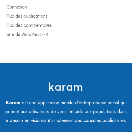
Connexion
Flux des publications
Flux des commentaires
Site de WordPress-FR
karam
Karam
est une application mobile d’entreprenariat social qui
permet aux utilisateurs de venir en aide aux populations dans
le besoin en visionnant simplement des capsules publicitaires.