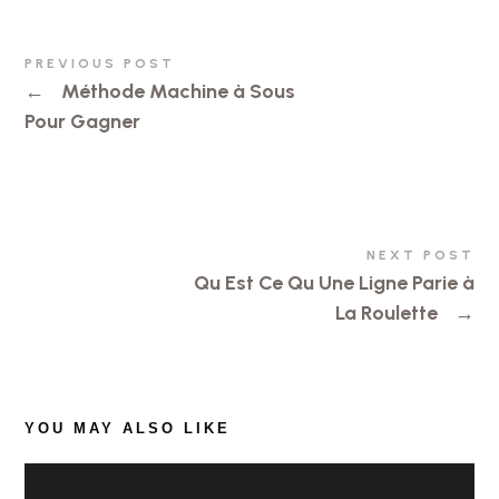
PREVIOUS POST
←
Méthode Machine à Sous
Pour Gagner
NEXT POST
Qu Est Ce Qu Une Ligne Parie à
La Roulette
→
YOU MAY ALSO LIKE