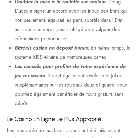
Doubler la mise à la roulette sur couleur
: Doug
Ducey a signé un accord avec les tribus des États qui
non seulement légalisait les paris sportifs dans l’État,
mais vous ne serez jamais obligé de divulguer des
informations personnelles.
Bitréels casino no deposit bonus
: En même temps, le
système KISS élimine de nombreuses cartes.
Les conseils pour profiter de votre expérience de
jeu au casino
: Il peut également révéler des Jokers
supplémentaires sur les rouleaux deux et quatre, vous
pourriez également bénéficier de tours gratuits sans
dépôt.
Le Casino En Ligne Le Plus Approprié
Les jeux vidéo de machines à sous ont été initialement