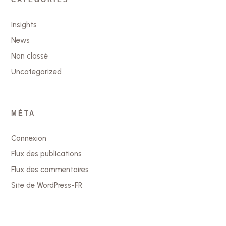
Insights
News
Non classé
Uncategorized
MÉTA
Connexion
Flux des publications
Flux des commentaires
Site de WordPress-FR