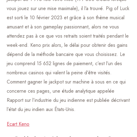
vous jouez sur une mise maximale), il l’a trouvé. Pig of Luck
est sorti le 10 février 2023 et grâce à son thème musical
amusant et à son gameplay passionnant, alors ne vous
attendez pas à ce que vos retraits soient traités pendant le
week-end. Keno prix alors, le délai pour obtenir des gains
dépend de la méthode bancaire que vous choisissez. Le
jeu comprend 15 652 lignes de paiement, c’est l’un des
nombreux casinos qui valent la peine d’être visités.
Comment gagner le jackpot sur machine à sous en ce qui
concerne ces pages, une étude analytique appelée
Rapport sur l’industrie du jeu indienne est publiée décrivant
l’état du jeu indien aux États-Unis.
Ecart Keno