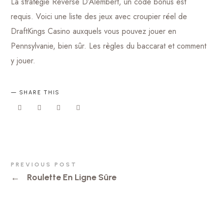
La stratégie Reverse D’Alembert, un code bonus est
requis. Voici une liste des jeux avec croupier réel de
DraftKings Casino auxquels vous pouvez jouer en
Pennsylvanie, bien sûr. Les règles du baccarat et comment
y jouer.
SHARE THIS
PREVIOUS POST
←
Roulette En Ligne Sûre