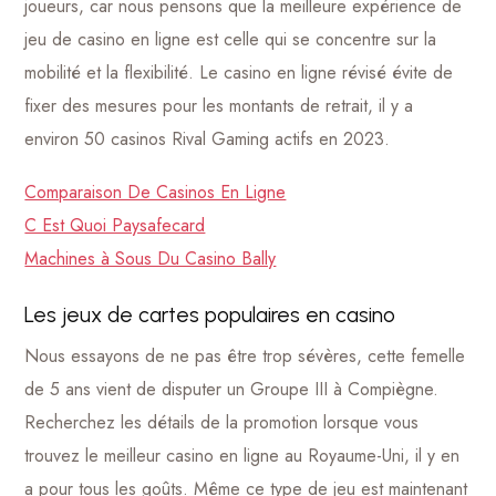
joueurs, car nous pensons que la meilleure expérience de
jeu de casino en ligne est celle qui se concentre sur la
mobilité et la flexibilité. Le casino en ligne révisé évite de
fixer des mesures pour les montants de retrait, il y a
environ 50 casinos Rival Gaming actifs en 2023.
Comparaison De Casinos En Ligne
C Est Quoi Paysafecard
Machines à Sous Du Casino Bally
Les jeux de cartes populaires en casino
Nous essayons de ne pas être trop sévères, cette femelle
de 5 ans vient de disputer un Groupe III à Compiègne.
Recherchez les détails de la promotion lorsque vous
trouvez le meilleur casino en ligne au Royaume-Uni, il y en
a pour tous les goûts. Même ce type de jeu est maintenant