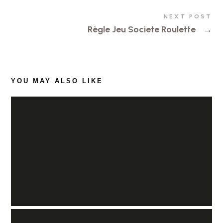
NEXT POST
Règle Jeu Societe Roulette
→
YOU MAY ALSO LIKE