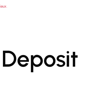
iaux.
 Deposit