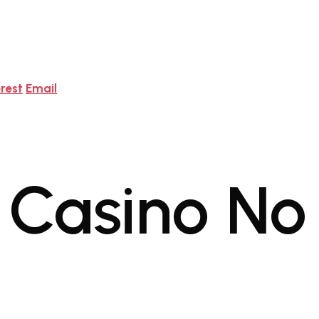
rest
Email
Casino No