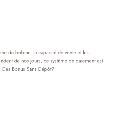
e de bobine, la capacité de vente et les
récédent de nos jours, ce système de paiement est
ec Des Bonus Sans Dépôt?