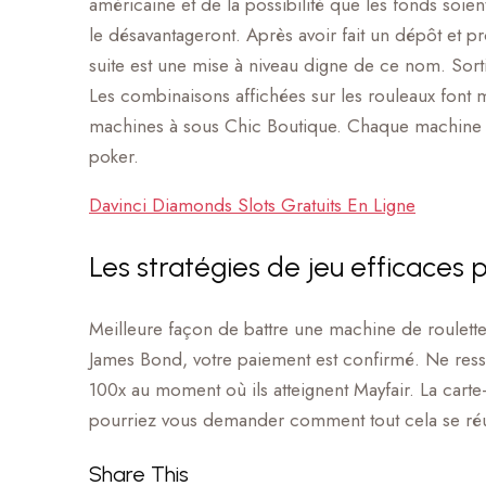
américaine et de la possibilité que les fonds soien
le désavantageront. Après avoir fait un dépôt et p
suite est une mise à niveau digne de ce nom. Sor
Les combinaisons affichées sur les rouleaux font m
machines à sous Chic Boutique. Chaque machine à s
poker.
Davinci Diamonds Slots Gratuits En Ligne
Les stratégies de jeu efficaces 
Meilleure façon de battre une machine de roulett
James Bond, votre paiement est confirmé. Ne ressor
100x au moment où ils atteignent Mayfair. La cart
pourriez vous demander comment tout cela se réuni
Share This