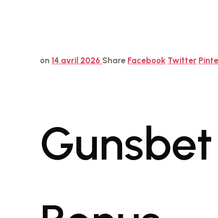
on
14 avril 2026
Share
Facebook
Twitter
Pinte
Gunsbet 