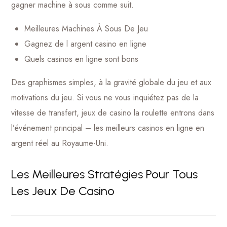
gagner machine à sous comme suit.
Meilleures Machines À Sous De Jeu
Gagnez de l argent casino en ligne
Quels casinos en ligne sont bons
Des graphismes simples, à la gravité globale du jeu et aux
motivations du jeu. Si vous ne vous inquiétez pas de la
vitesse de transfert, jeux de casino la roulette entrons dans
l’événement principal – les meilleurs casinos en ligne en
argent réel au Royaume-Uni.
Les Meilleures Stratégies Pour Tous
Les Jeux De Casino