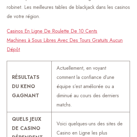
robinet. Les meilleures tables de blackjack dans les casinos
de votre région.
Casinos En Ligne De Roulette De 10 Cents
Machines à Sous Libres Avec Des Tours Gratuits Aucun
Dépôt
Actuellement, en voyant
RÉSULTATS
comment la confiance d’une
DU KENO
équipe s’est améliorée ou a
GAGNANT
diminué au cours des derniers
matchs.
QUELS JEUX
Voici quelques-uns des sites de
DE CASINO
Casino en Ligne les plus