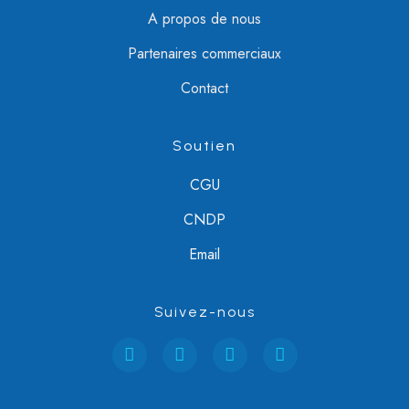
A propos de nous
Partenaires commerciaux
Contact
Soutien
CGU
CNDP
Email
Suivez-nous