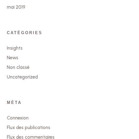
mai 2019
CATÉGORIES
Insights
News
Non classé
Uncategorized
MÉTA
Connexion
Flux des publications
Flux des commentaires