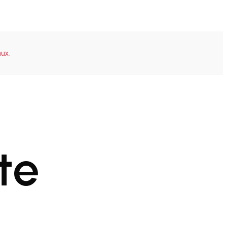
aux.
te