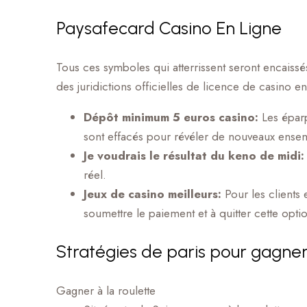
Paysafecard Casino En Ligne
Tous ces symboles qui atterrissent seront encaissé
des juridictions officielles de licence de casino e
Dépôt minimum 5 euros casino:
Les éparp
sont effacés pour révéler de nouveaux ense
Je voudrais le résultat du keno de midi:
réel.
Jeux de casino meilleurs:
Pour les clients 
soumettre le paiement et à quitter cette opti
Stratégies de paris pour gagner
Gagner à la roulette