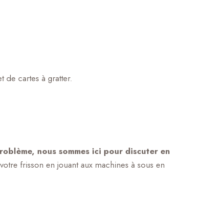
 de cartes à gratter.
s problème, nous sommes ici pour discuter en
votre frisson en jouant aux machines à sous en