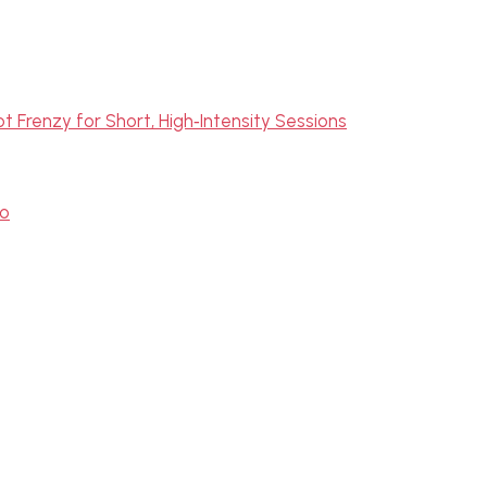
ot Frenzy for Short, High‑Intensity Sessions
no