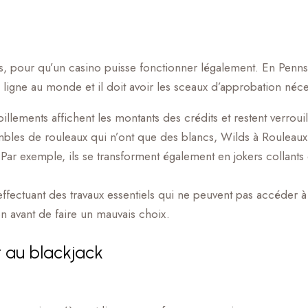
s, pour qu’un casino puisse fonctionner légalement. En Pennsyl
n ligne au monde et il doit avoir les sceaux d’approbation néce
illements affichent les montants des crédits et restent verroui
mbles de rouleaux qui n’ont que des blancs, Wilds à Rouleau
Par exemple, ils se transforment également en jokers collants e
effectuant des travaux essentiels qui ne peuvent pas accéder à l
on avant de faire un mauvais choix.
 au blackjack