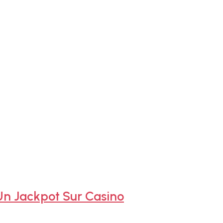
n Jackpot Sur Casino