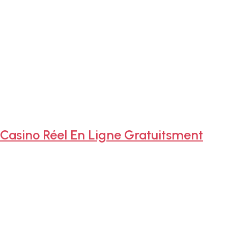
Casino Réel En Ligne Gratuitsment