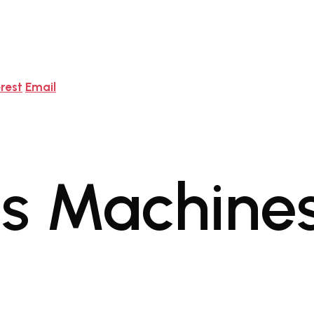
rest
Email
ts Machine