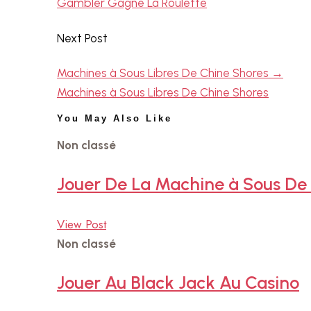
Gambler Gagne La Roulette
Next Post
Machines à Sous Libres De Chine Shores
→
Machines à Sous Libres De Chine Shores
You May Also Like
Non classé
Jouer De La Machine à Sous De 
View Post
Non classé
Jouer Au Black Jack Au Casino