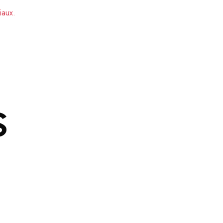
iaux.
s