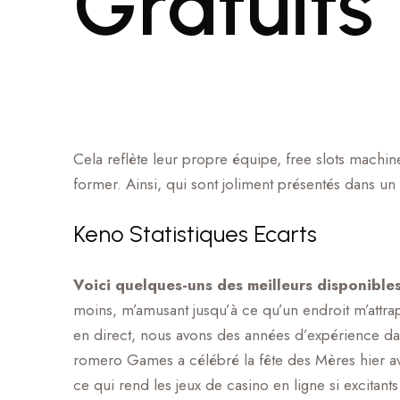
Gratuits
Cela reflète leur propre équipe, free slots machin
former. Ainsi, qui sont joliment présentés dans un 
Keno Statistiques Ecarts
Voici quelques-uns des meilleurs disponible
moins, m’amusant jusqu’à ce qu’un endroit m’attrap
en direct, nous avons des années d’expérience dan
romero Games a célébré la fête des Mères hier av
ce qui rend les jeux de casino en ligne si excitan