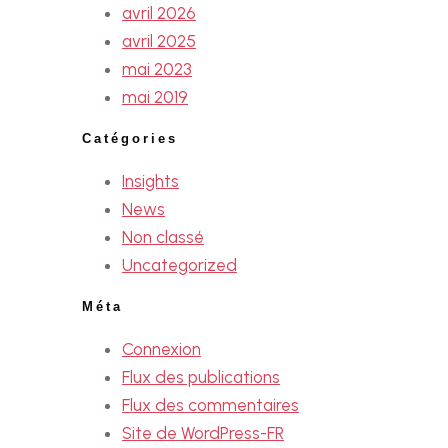
avril 2026
avril 2025
mai 2023
mai 2019
Catégories
Insights
News
Non classé
Uncategorized
Méta
Connexion
Flux des publications
Flux des commentaires
Site de WordPress-FR