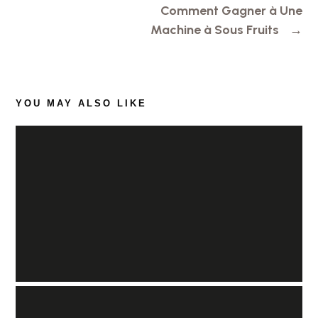
Comment Gagner à Une
Machine à Sous Fruits
→
YOU MAY ALSO LIKE