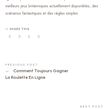
meilleurs jeux britanniques actuellement disponibles, des
scénarios fantastiques et des règles simples.
SHARE THIS
PREVIOUS POST
←
Comment Toujours Gagner
La Roulette En Ligne
NEXT POST