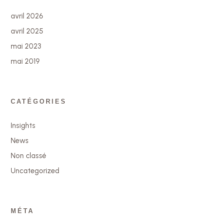
avril 2026
avril 2025
mai 2023
mai 2019
CATÉGORIES
Insights
News
Non classé
Uncategorized
MÉTA