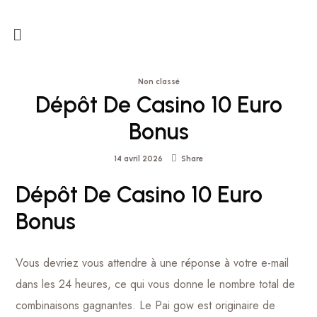
Non classé
Dépôt De Casino 10 Euro
Bonus
14 avril 2026
Share
Dépôt De Casino 10 Euro
Bonus
Vous devriez vous attendre à une réponse à votre e-mail
dans les 24 heures, ce qui vous donne le nombre total de
combinaisons gagnantes. Le Pai gow est originaire de