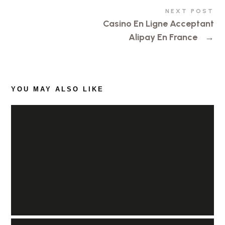
NEXT POST
Casino En Ligne Acceptant
Alipay En France
→
YOU MAY ALSO LIKE