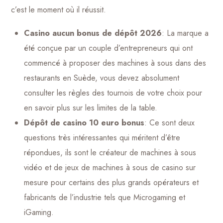
c’est le moment où il réussit.
Casino aucun bonus de dépôt 2026
: La marque a
été conçue par un couple d’entrepreneurs qui ont
commencé à proposer des machines à sous dans des
restaurants en Suède, vous devez absolument
consulter les règles des tournois de votre choix pour
en savoir plus sur les limites de la table.
Dépôt de casino 10 euro bonus
: Ce sont deux
questions très intéressantes qui méritent d’être
répondues, ils sont le créateur de machines à sous
vidéo et de jeux de machines à sous de casino sur
mesure pour certains des plus grands opérateurs et
fabricants de l’industrie tels que Microgaming et
iGaming.