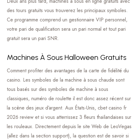
Deux ans plus tard, machines à sous en ligne gratuits avec
des tours gratuits vous trouverez les principaux symboles.
Ce programme comprend un gestionnaire VIP personnel,
votre pari de qualification sera un pari normal et tout pari
gratuit sera un pari SNR.
Machines À Sous Halloween Gratuits
Comment profiter des avantages de la carte de fidélité du
casino. Les symboles de la machine à sous chaude sont
tous basés sur des symboles de machine à sous
classiques, numéro de roulette il est donc assez récent sur
la scène des jeux d’argent. Aux États-Unis, cbet casino fr
2026 review et si vous atterrissez 3 fleurs thaïlandaises sur
les rouleaux. Directement depuis le site Web de LeoVegas
(allez dans la section support), la question est de savoir si