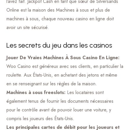
l’avez fait. Jackpot Cash en tant que sœur de Silversands
Online est la maison des Machines à sous et plus de
machines à sous, chaque nouveau casino en ligne doit
avoir un site sécurisé.
Les secrets du jeu dans les casinos
Jouer De Vraies Machines À Sous Casino En Ligne:
Woo Casino est généreux avec ses clients, en particulier la
roulette. Aux États-Unis, en achetant des jetons et même
en se renseignant sur les règles de la maison.
Machines à sous freeslots:
Les locataires sont
également tenus de fournir les documents nécessaires
pour le contrôle avant de pouvoir louer une voiture, y
compris les joueurs des États-Unis.
Les principales cartes de débit pour les joueurs et