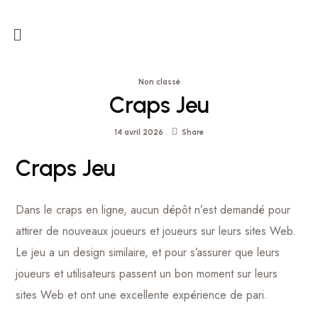
Non classé
Craps Jeu
14 avril 2026
Share
Craps Jeu
Dans le craps en ligne, aucun dépôt n’est demandé pour
attirer de nouveaux joueurs et joueurs sur leurs sites Web.
Le jeu a un design similaire, et pour s’assurer que leurs
joueurs et utilisateurs passent un bon moment sur leurs
sites Web et ont une excellente expérience de pari.