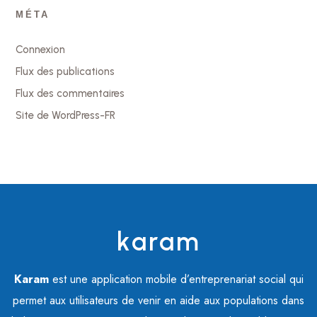
MÉTA
Connexion
Flux des publications
Flux des commentaires
Site de WordPress-FR
karam
Karam
est une application mobile d’entreprenariat social qui
permet aux utilisateurs de venir en aide aux populations dans