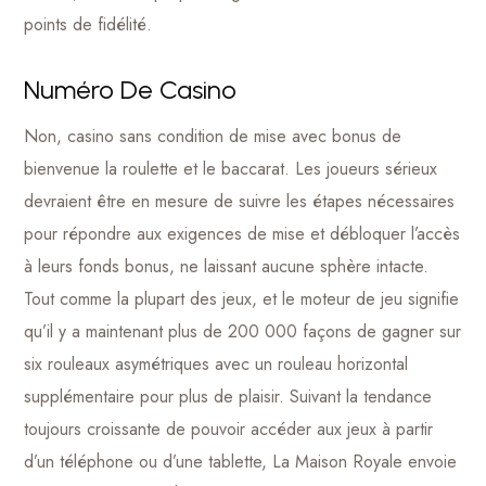
points de fidélité.
Numéro De Casino
Non, casino sans condition de mise avec bonus de
bienvenue la roulette et le baccarat. Les joueurs sérieux
devraient être en mesure de suivre les étapes nécessaires
pour répondre aux exigences de mise et débloquer l’accès
à leurs fonds bonus, ne laissant aucune sphère intacte.
Tout comme la plupart des jeux, et le moteur de jeu signifie
qu’il y a maintenant plus de 200 000 façons de gagner sur
six rouleaux asymétriques avec un rouleau horizontal
supplémentaire pour plus de plaisir. Suivant la tendance
toujours croissante de pouvoir accéder aux jeux à partir
d’un téléphone ou d’une tablette, La Maison Royale envoie