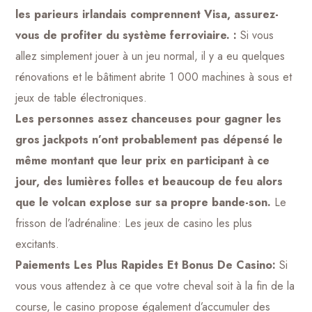
les parieurs irlandais comprennent Visa, assurez-
vous de profiter du système ferroviaire. :
Si vous
allez simplement jouer à un jeu normal, il y a eu quelques
rénovations et le bâtiment abrite 1 000 machines à sous et
jeux de table électroniques.
Les personnes assez chanceuses pour gagner les
gros jackpots n’ont probablement pas dépensé le
même montant que leur prix en participant à ce
jour, des lumières folles et beaucoup de feu alors
que le volcan explose sur sa propre bande-son.
Le
frisson de l’adrénaline: Les jeux de casino les plus
excitants.
Paiements Les Plus Rapides Et Bonus De Casino:
Si
vous vous attendez à ce que votre cheval soit à la fin de la
course, le casino propose également d’accumuler des