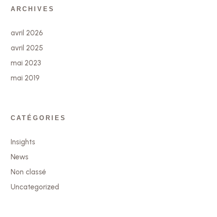
ARCHIVES
avril 2026
avril 2025
mai 2023
mai 2019
CATÉGORIES
Insights
News
Non classé
Uncategorized