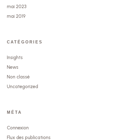
mai 2023
mai 2019
CATÉGORIES
Insights
News
Non classé
Uncategorized
MÉTA
Connexion
Flux des publications