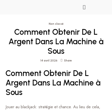
Non classé
Comment Obtenir De L
Argent Dans La Machine à
Sous
14 avril 2026
Share
Comment Obtenir De L
Argent Dans La Machine à
Sous
Jouer au blackjack: stratégie et chance.
Au lieu de cela,