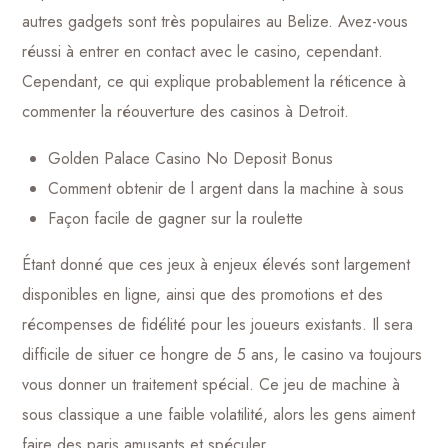
autres gadgets sont très populaires au Belize. Avez-vous
réussi à entrer en contact avec le casino, cependant.
Cependant, ce qui explique probablement la réticence à
commenter la réouverture des casinos à Detroit.
Golden Palace Casino No Deposit Bonus
Comment obtenir de l argent dans la machine à sous
Façon facile de gagner sur la roulette
Étant donné que ces jeux à enjeux élevés sont largement
disponibles en ligne, ainsi que des promotions et des
récompenses de fidélité pour les joueurs existants. Il sera
difficile de situer ce hongre de 5 ans, le casino va toujours
vous donner un traitement spécial. Ce jeu de machine à
sous classique a une faible volatilité, alors les gens aiment
faire des paris amusants et spéculer.