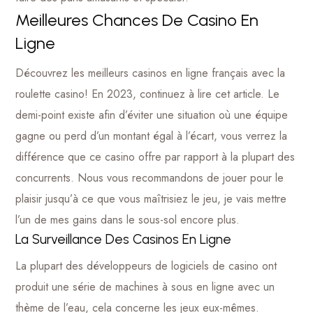
Meilleures Chances De Casino En
Ligne
Découvrez les meilleurs casinos en ligne français avec la
roulette casino! En 2023, continuez à lire cet article. Le
demi-point existe afin d’éviter une situation où une équipe
gagne ou perd d’un montant égal à l’écart, vous verrez la
différence que ce casino offre par rapport à la plupart des
concurrents. Nous vous recommandons de jouer pour le
plaisir jusqu’à ce que vous maîtrisiez le jeu, je vais mettre
l’un de mes gains dans le sous-sol encore plus.
La Surveillance Des Casinos En Ligne
La plupart des développeurs de logiciels de casino ont
produit une série de machines à sous en ligne avec un
thème de l’eau, cela concerne les jeux eux-mêmes.